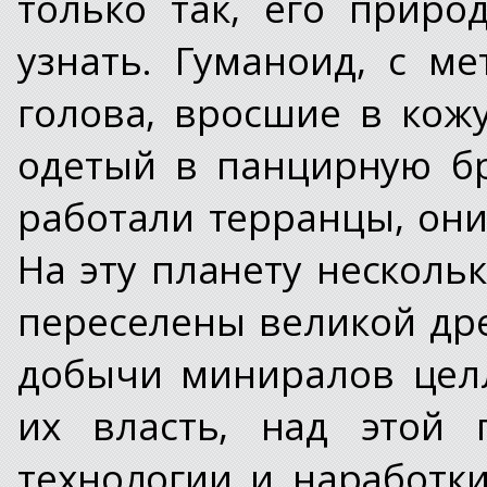
только так, его прир
узнать. Гуманоид, с м
голова, вросшие в кожу
одетый в панцирную б
работали терранцы, они
На эту планету несколь
переселены великой др
добычи миниралов целл
их власть, над этой 
технологии и наработк