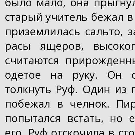
было мало, она прыгнул
старый учитель бежал в 
приземлилась сальто, з
расы ящеров, высоко
считаются прирожденн
одетое на руку. Он с
толкнуть Руф. Один из 
побежал в челнок. Пи
попытался встать, но 
его. Руф отскочила в сто