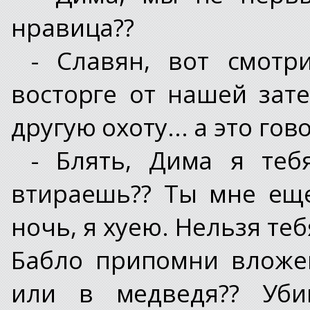
нравица??
- Славян, вот смотр
восторге от нашей зат
другую охоту... а это гов
- Блять, Дима я те
втираешь?? Ты мне ещ
ночь, я хуею. Нельзя те
Бабло припомни вложен
или в медведя?? Убий