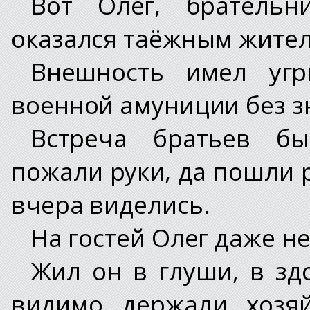
Вот Олег, брательн
оказался таёжным жител
Внешность имел уг
военной амуниции без з
Встреча братьев бы
пожали руки, да пошли 
вчера виделись.
На гостей Олег даже не
Жил он в глуши, в здо
видимо держали хозяй