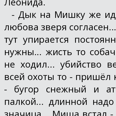
Леонида.
- Дык на Мишку же идё
любова зверя согласен...
тут упирается постоянн
нужны... жисть то собач
не ходил... убийство 
всей охоты то - пришёл к
- бугор снежный и ат
палкой... длинной надо
значица... Миша встал -