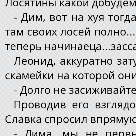
Лосятины какой добудем.
- Дим, вот на хуя тогд
там своих лосей полно...
теперь начинаеца...засс
Леонид, аккуратно зат
скамейки на которой он
- Долго не засиживайтес
Проводив его взглядо
Славка спросил впрямую
- Дима, мы не перв