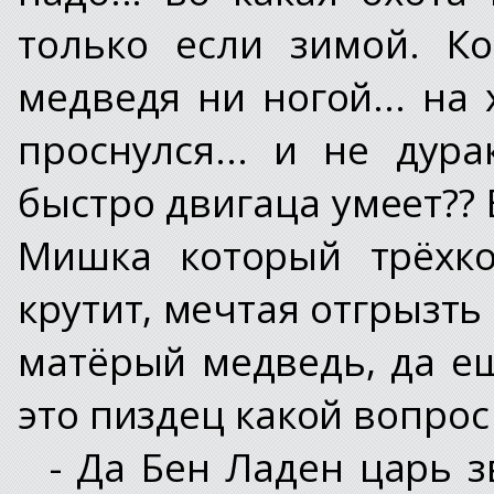
только если зимой. К
медведя ни ногой... на
проснулся... и не дур
быстро двигаца умеет?? В
Мишка который трёхко
крутит, мечтая отгрызть
матёрый медведь, да ещ
это пиздец какой вопрос 
- Да Бен Ладен царь зв