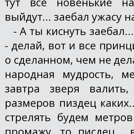
тут все новенькие на
выйдут... заебал ужасу н
- А ты киснуть заебал.
- делай, вот и все прин
о сделанном, чем не дел
народная мудрость, м
завтра зверя валить,
размеров пиздец каких.
стрелять будем метров 
промажу...то писдец...