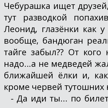
Чебурашка ищет друзей,
тут разводкой попахив
Леонид, глазёнки как у 
вообще, бандюган реаль
тайге забыл?? От кого
надо...а не медведей жал
ближайшей ёлки и, как
кроме червей тутошних 
- Да иди ты... по биле