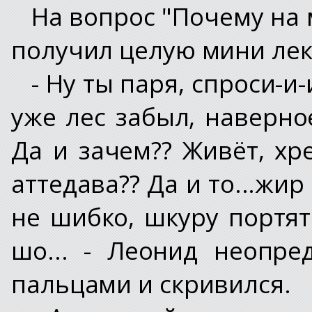
На вопрос "Почему на 
получил целую мини лек
- Ну ты паря, спроси-и-
уже лес забыл, наверно
Да и зачем?? Живёт, хр
аттедава?? Да и то...жир
не шибко, шкуру портят 
шо... - Леонид неопре
пальцами и скривился.