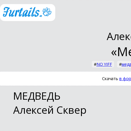
Алек
«М
#
NO YIFF
#
мед
Скачать
в фор
МЕДВЕДЬ
Алексей Сквер