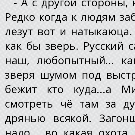
- А с другой стороны,
Редко когда к людям за
лезут вот и натыкаюца.
как бы зверь. Русский 
наш, любопытный... как
зверя шумом под выстре
бежит кто куда...а М
смотреть чё там за д
дрянью всякой. Загон
надо... во какая охота