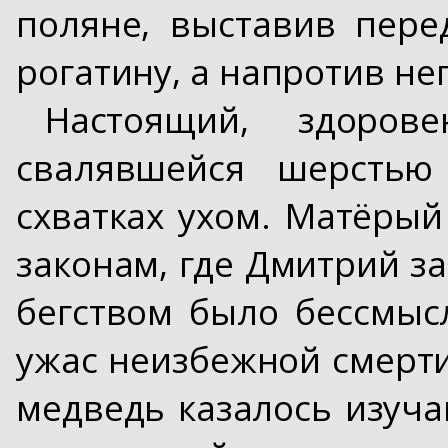
поляне, выставив пер
рогатину, а напротив не
Настоящий, здоров
свалявшейся шерсть
схватках ухом. Матёры
законам, где Дмитрий з
бегством было бессмыс
ужас неизбежной смерти.
медведь казалось изуч