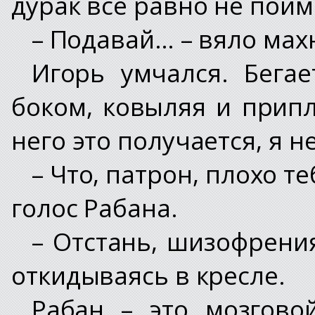
дурак все равно не пойм
– Подавай… – вяло махн
Игорь умчался. Бегае
боком, ковыляя и прип
него это получается, я н
– Что, патрон, плохо 
голос Рабана.
– Отстань, шизофрения
откидываясь в кресле.
Рабан – это мозгово