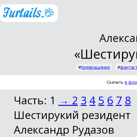
Алекса
«Шестиру
#
превращение
#
фантас
Скачать
в фор
Часть: 1
→
2
3
4
5
6
7
8
Шестирукий резидент
Александр Рудазов