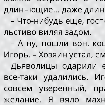
длиннющие… даже длин
– Что-нибудь еще, гос
льстиво виляя задом.
– А ну, пошли вон, ко
Игорь. – Хозяин устал, ем
Дьяволицы одарили е
все-таки удалились. И
совсем уверенный, п
желание. Я вяло мах