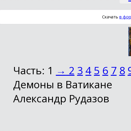
Скачать
в фор
Часть: 1
→
2
3
4
5
6
7
8
Демоны в Ватикане
Александр Рудазов