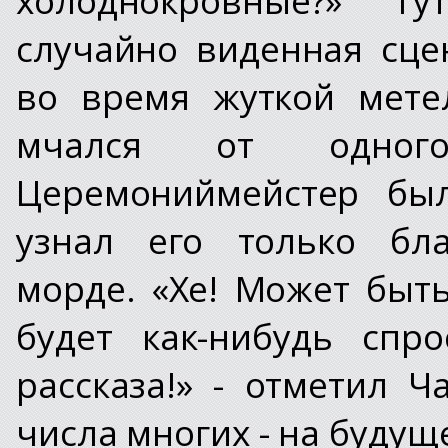
случайно виденная сце
во время жуткой мете
мчался от одног
Церемониймейстер был
узнал его только бл
морде. «Хе! Может быт
будет как-нибудь спро
рассказа!» - отметил Ч
числа многих - на будущ