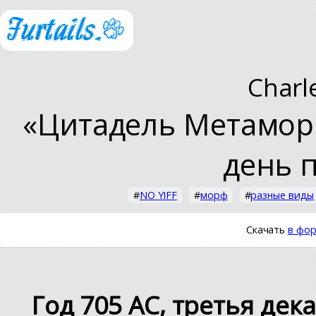
Charl
«Цитадель Метамор.
день 
#
NO YIFF
#
морф
#
разные виды
Скачать
в фор
Год 705 AC, третья дек