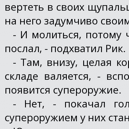
вертеть в своих щупаль
на него задумчиво своим
- И молиться, потому 
послал, - подхватил Рик.
- Там, внизу, целая к
складе валяется, - вс
появится супероружие.
- Нет, - покачал го
супероружием у них ста