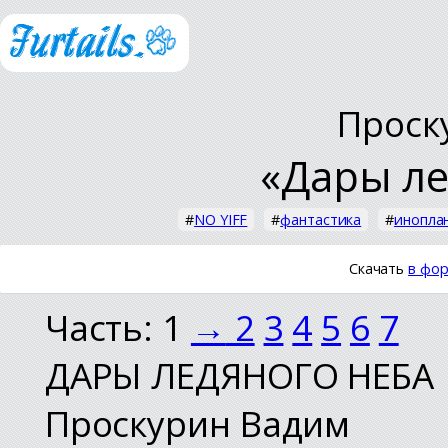
Проск
«Дары ле
#
NO YIFF
#
фантастика
#
инопла
Скачать
в фор
Часть: 1
→
2
3
4
5
6
7
ДАРЫ ЛЕДЯНОГО НЕБА
Проскурин Вадим