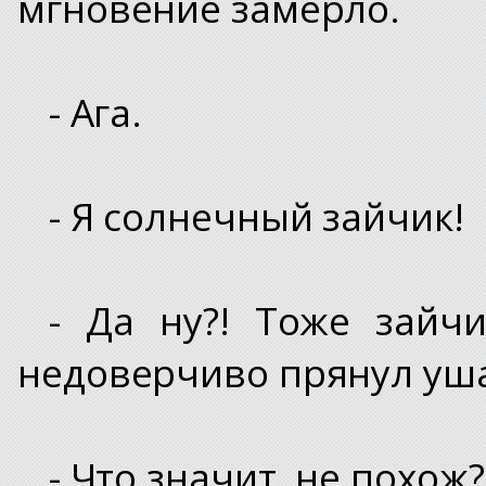
мгновение замерло.
- Ага.
- Я солнечный зайчик!
- Да ну?! Тоже зайч
недоверчиво прянул ушам
- Что значит, не похож?