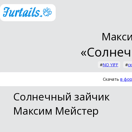
Макс
«Солнеч
#
NO YIFF
#
с
Скачать
в фор
Солнечный зайчик
Максим Мейстер