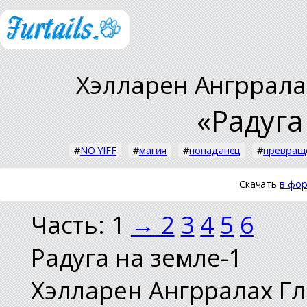
Хэлларен Ангррала
«Радуга
#
NO YIFF
#
магия
#
попаданец
#
превращ
Скачать
в фор
Часть: 1
→
2
3
4
5
6
Радуга на земле-1
Хэлларен Ангрралах Г