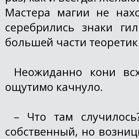
Мастера магии не нах
серебрились знаки ги
большей части теоретик
Неожиданно кони всх
ощутимо качнуло.
– Что там случилос
собственный, но возни