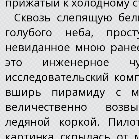
прижатый к холодному с
Сквозь слепящую бел
голубого неба, прост
невиданное мною ранее
это инженерное чу
исследовательский ком
вширь пирамиду с мн
величественно возв
ледяной коркой. Пило
картинка скрылась от 