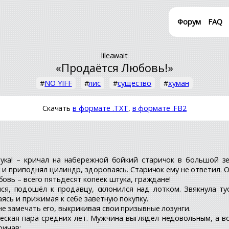
Форум
FAQ
lileawait
«Продаётся Любовь!»
#
NO YIFF
#
лис
#
существо
#
хуман
Скачать
в формате .TXT
,
в формате .FB2
тука! – кричал на набережной бойкий старичок в большой 
 и приподнял цилиндр, здороваясь. Старичок ему не ответил. 
овь – всего пятьдесят копеек штука, граждане!
ся, подошёл к продавцу, склонился над лотком. Звякнула т
ясь и прижимая к себе заветную покупку.
 замечать его, выкрикивая свои призывные лозунги.
жеская пара средних лет. Мужчина выглядел недовольным, а 
ричав: