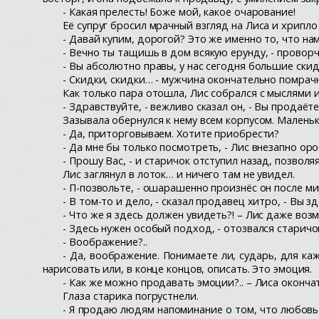
- Какая прелесть! Боже мой, какое очарование!
Её супруг бросил мрачный взгляд на Лиса и хрипл
- Давай купим, дорогой? Это же именно то, что на
- Вечно ты тащишь в дом всякую ерунду, - проворча
- Вы абсолютно правы, у нас сегодня большие скид
- Скидки, скидки… - мужчина окончательно помрачн
Как только пара отошла, Лис собрался с мыслями и
- Здравствуйте, - вежливо сказал он, - Вы продаё
Зазывала обернулся к нему всем корпусом. Маленьк
- Да, приторговываем. Хотите приобрести?
- Да мне бы только посмотреть, - Лис внезапно оро
- Прошу Вас, - и старичок отступил назад, позвол
Лис заглянул в лоток… и ничего там не увидел.
- П-позвольте, - ошарашенно произнёс он после ми
- В том-то и дело, - сказал продавец хитро, - Вы з
- Что же я здесь должен увидеть?! – Лис даже воз
- Здесь нужен особый подход, - отозвался старичо
- Воображение?..
- Да, воображение. Понимаете ли, сударь, для каж
нарисовать или, в конце концов, описать. Это эмоция.
- Как же можно продавать эмоции?.. – Лиса оконча
Глаза старика погрустнели.
- Я продаю людям напоминание о том, что любовь е