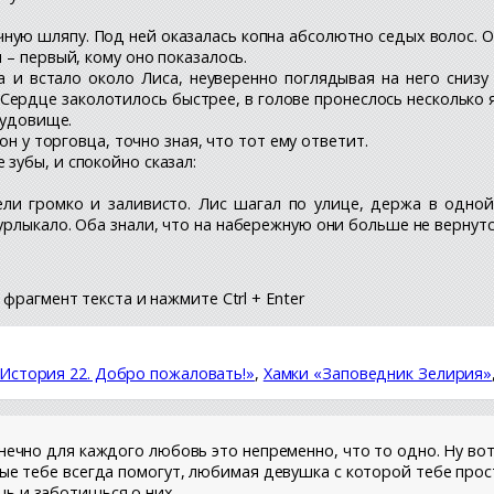
ую шляпу. Под ней оказалась копна абсолютно седых волос. О
 – первый, кому оно показалось.
 и встало около Лиса, неуверенно поглядывая на него снизу
 Сердце заколотилось быстрее, в голове пронеслось несколько 
Чудовище.
 он у торговца, точно зная, что тот ему ответит.
зубы, и спокойно сказал:
ели громко и заливисто. Лис шагал по улице, держа в одной
рлыкало. Оба знали, что на набережную они больше не вернутс
фрагмент текста и нажмите Ctrl + Enter
 История 22. Добро пожаловать!»
,
Хамки «Заповедник Зелирия»
онечно для каждого любовь это непременно, что то одно. Ну в
ые тебе всегда помогут, любимая девушка с которой тебе прост
ь и заботишься о них.