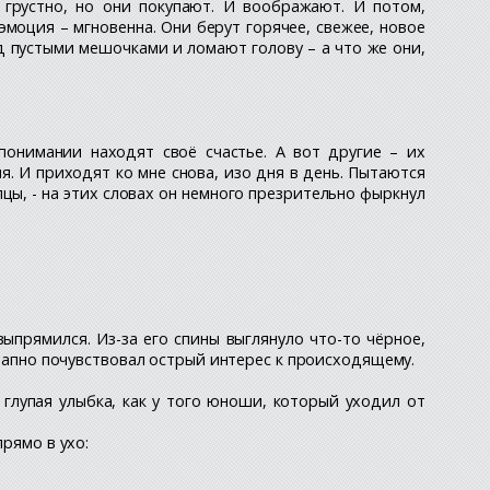
о грустно, но они покупают. И воображают. И потом,
эмоция – мгновенна. Они берут горячее, свежее, новое
д пустыми мешочками и ломают голову – а что же они,
понимании находят своё счастье. А вот другие – их
. И приходят ко мне снова, изо дня в день. Пытаются
пцы, - на этих словах он немного презрительно фыркнул
ыпрямился. Из-за его спины выглянуло что-то чёрное,
езапно почувствовал острый интерес к происходящему.
 глупая улыбка, как у того юноши, который уходил от
прямо в ухо: