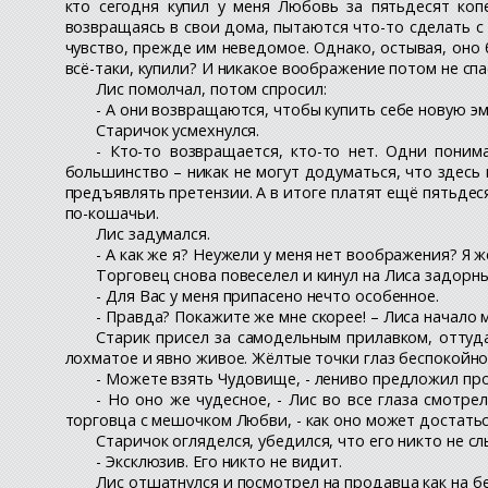
кто сегодня купил у меня Любовь за пятьдесят копе
возвращаясь в свои дома, пытаются что-то сделать с 
чувство, прежде им неведомое. Однако, остывая, оно
всё-таки, купили? И никакое воображение потом не спа
Лис помолчал, потом спросил:
- А они возвращаются, чтобы купить себе новую э
Старичок усмехнулся.
- Кто-то возвращается, кто-то нет. Одни пони
большинство – никак не могут додуматься, что здесь
предъявлять претензии. А в итоге платят ещё пятьдеся
по-кошачьи.
Лис задумался.
- А как же я? Неужели у меня нет воображения? Я ж
Торговец снова повеселел и кинул на Лиса задорны
- Для Вас у меня припасено нечто особенное.
- Правда? Покажите же мне скорее! – Лиса начало
Старик присел за самодельным прилавком, оттуда
лохматое и явно живое. Жёлтые точки глаз беспокойно 
- Можете взять Чудовище, - лениво предложил прод
- Но оно же чудесное, - Лис во все глаза смотре
торговца с мешочком Любви, - как оно может достать
Старичок огляделся, убедился, что его никто не с
- Эксклюзив. Его никто не видит.
Лис отшатнулся и посмотрел на продавца как на б