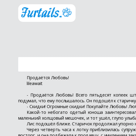
Продаётся Любовь!
lileawait
- Продаётся Любовь! Всего пятьдесят копеек ш
подумал, что ему послышалось. Он подошёл к старичку
- Скидки! Огромные скидки! Покупайте Любовь! Люб
Какой-то небогато одетый юноша заинтересовал
маленький холщовый мешочек, и тот ушёл, глупо улыба
Лис подошёл ближе. Старичок продолжал упорно не
Через четверть часа к лотку приблизилась супру
восторг, и она подбежала к продавцу, с умилением зак