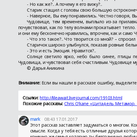
- Но как же?.. А почему я его вижу?..
Старик стащил с головы свою большую остроконечн
- Наверное, Вы ему понравились. Честно говоря, Вы
Чудовище, тем временем, выплыло из-за прилавка
почувствовал, как по телу волнами прокатывает тепло.
и они ему бесконечно нравились, впрочем, как и само 
- Что это такое?.. Что творится со мной? – спросил
Старичок широко улыбнулся, показав ровные белые 
- Это и есть Эмоция. Нравится?..
Солнце светило ярко, небо было синее, птицы п
Чудовища, и чувствовал себя счастливым. Чудовище му
© Дарья Аникина
Внимание:
Если вы нашли в рассказе ошибку, выделите 
Ссылки:
http://lileawait.livejournal.com/19103.html
Похожие рассказы:
Chris O'kane «Цитадель Метамор.
mark
08:43 17.01.2017
Этот рассказ заставляет задуматься о многом. К
смысле. Когда у тебя есть отличные друзья котор
конечно же семья которую ты безгранично любиш