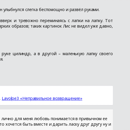
н улыбнулся слегка беспомощно и развёл руками.
 вверх и тревожно переминаясь с лапки на лапку. Тот
ярких образов; таких картинок Лис не видел уже давно,
 руке цилиндр, а в другой – маленькую лапку своего
я.
,
Lavolpe3 «Неправильное возвращение»
от лично для меня любовь понимается в привычном ее
о хочется быть вместе и дарить ласку друг другу ну и