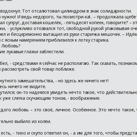
о вздохнул. Тот отсалютовал цилиндром в знак солидарности.
м нужно! И ведь недорого, ты посмотри-ка!.. – продолжала щеб
л супруг, доставая кошелёк, - пятьдесят копеек, говорите? – э
ки, - услужливо отозвался тот, свободной рукой упаковывая оч
ел и бесцеремонно вытащил из руки старичка мешочек. – Идём, 
 с ясным намерением приблизился к лотку старика.
те Любовь?
ие лукавые глазки заблестели.
бел, - средствами я сейчас не располагаю. Так сказать, познак
яя рассмотреть свой товар поближе.
нутного замешательства, - но здесь же ничего нет!
десь ничего не видите.
мутился; он-то надеялся увидеть нечто такое, что действительн
к уже слегка скучающим тоном, - воображение.
дого любовь – это своё, личное. Особенное. Это нечто такое, 
тельно выбило из колеи.
сть, - тихо и скупо ответил он, - а им для того, чтобы предст