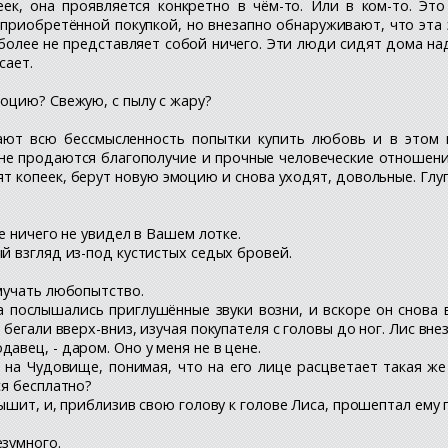
ек, она проявляется конкретно в чём-то. Или в ком-то. Эт
приобретённой покупкой, но внезапно обнаруживают, что эта 
 более не представляет собой ничего. Эти люди сидят дома на
сает.
моцию? Свежую, с пылу с жару?
мают всю бессмысленность попытки купить любовь и в этом 
 не продаются благополучие и прочные человеческие отношения
т копеек, берут новую эмоцию и снова уходят, довольные. Глу
е ничего не увидел в Вашем лотке.
й взгляд из-под кустистых седых бровей.
 мучать любопытство.
 послышались приглушённые звуки возни, и вскоре он снова в
бегали вверх-вниз, изучая покупателя с головы до ног. Лис вн
авец, - даром. Оно у меня не в цене.
л на Чудовище, понимая, что на его лице расцветает такая же
ся бесплатно?
лышит, и, приблизив свою голову к голове Лиса, прошептал ему 
езумного.