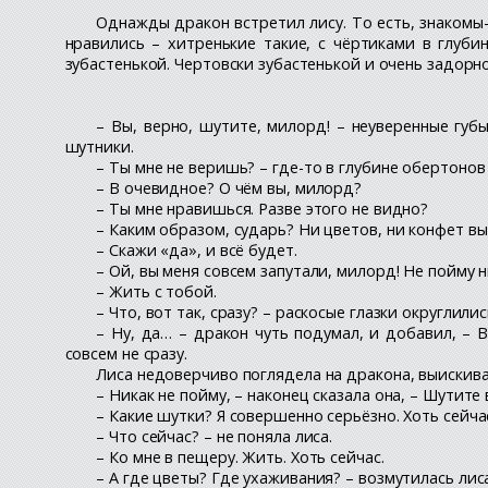
Однажды дракон встретил лису. То есть, знакомы-
нравились – хитренькие такие, с чёртиками в глубин
зубастенькой. Чертовски зубастенькой и очень задорн
– Вы, верно, шутите, милорд! – неуверенные губ
шутники.
– Ты мне не веришь? – где-то в глубине обертоно
– В очевидное? О чём вы, милорд?
– Ты мне нравишься. Разве этого не видно?
– Каким образом, сударь? Ни цветов, ни конфет в
– Скажи «да», и всё будет.
– Ой, вы меня совсем запутали, милорд! Не пойму н
– Жить с тобой.
– Что, вот так, сразу? – раскосые глазки округлили
– Ну, да… – дракон чуть подумал, и добавил, – В
совсем не сразу.
Лиса недоверчиво поглядела на дракона, выискив
– Никак не пойму, – наконец сказала она, – Шутите
– Какие шутки? Я совершенно серьёзно. Хоть сейча
– Что сейчас? – не поняла лиса.
– Ко мне в пещеру. Жить. Хоть сейчас.
– А где цветы? Где ухаживания? – возмутилась лис