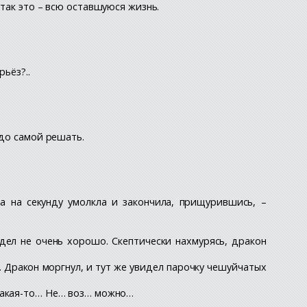
 так это – всю оставшуюся жизнь.
ьёз?..
адо самой решать.
.
а на секунду умолкла и закончила, прищурившись, –
дел не очень хорошо. Скептически нахмурясь, дракон
Дракон моргнул, и тут же увидел парочку чешуйчатых
 какая-то… Не… воз… можно…