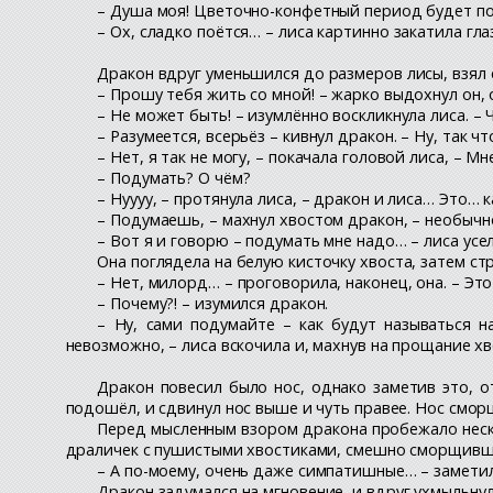
– Душа моя! Цветочно-конфетный период будет пото
– Ох, сладко поётся… – лиса картинно закатила гла
Дракон вдруг уменьшился до размеров лисы, взял е
– Прошу тебя жить со мной! – жарко выдохнул он,
– Не может быть! – изумлённо воскликнула лиса. – 
– Разумеется, всерьёз – кивнул дракон. – Ну, так чт
– Нет, я так не могу, – покачала головой лиса, – М
– Подумать? О чём?
– Нуууу, – протянула лиса, – дракон и лиса… Это… 
– Подумаешь, – махнул хвостом дракон, – необычн
– Вот я и говорю – подумать мне надо… – лиса усе
Она поглядела на белую кисточку хвоста, затем ст
– Нет, милорд… – проговорила, наконец, она. – Эт
– Почему?! – изумился дракон.
– Ну, сами подумайте – как будут называться 
невозможно, – лиса вскочила и, махнув на прощание х
Дракон повесил было нос, однако заметив это, о
подошёл, и сдвинул нос выше и чуть правее. Нос смор
Перед мысленным взором дракона пробежало неско
драличек с пушистыми хвостиками, смешно сморщивших
– А по-моему, очень даже симпатишные… – замети
Дракон задумался на мгновение, и вдруг ухмыльнул