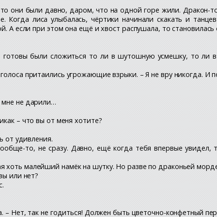
то они были давно, даром, что на одной горе жили. Дракон-то
е. Когда лиса улыбалась, чёртики начинали скакать и танце
ой. А если при этом она ещё и хвост распушала, то становилас
ы готовы были сложиться то ли в шутошную усмешку, то ли в
в голоса притаились угрожающие взрыки. – Я не вру никогда. И
ы мне не дарили…
икак – что вы от меня хотите?
сь от удивления.
ообще-то, не сразу. Давно, ещё когда тебя впервые увидел, т
ая хоть малейший намёк на шутку. Но разве по драконьей морд
 вы или нет?
с.
а. – Нет, так не годиться! Должен быть цветочно-конфетный пе