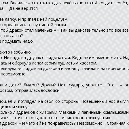
м. Вначале – это только для зелёных юнцов. А когда всерьёз,
за, – Да не верится…
ё лапку, и припал к ней поцелуем.
 оторвавшись от пушистой лапки.
Чтоб дракон стал маленьким?! Так вы действительно это всё всер
о, согласна?
не подумать надо.
как-то необычно.
о. Не надо на других оглядываться. Ведь не им вместе жить. Н
лась и обернула лапки своим пушистым хвостом.
рельнула взглядом на дракона и вновь уставилась на свой хвост
о невозможно.
наши дети? Лидры? Драли? Нет, сударь, увольте… Это… – он
востом, отправилась восвояси.
тошёл и поглядел на себя со стороны. Повешенный нос выгля
щился и чихнул.
лько лидрачков с хитрыми глазками и папиными крылышками. 
ся – точь-в-точь, как отец – и синхронно чихнувших.
л дракон. – И чего ей не понравилось? Невозможно… Странная
ся: