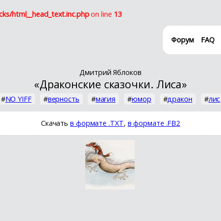
cks/html__head_text.inc.php
on line
13
Форум
FAQ
Дмитрий Яблоков
«Драконские сказочки. Лиса»
#
NO YIFF
#
верность
#
магия
#
юмор
#
дракон
#
лис
Скачать
в формате .TXT
,
в формате .FB2