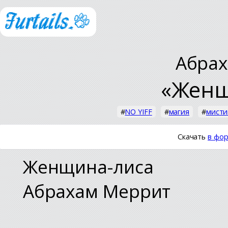
Абра
«Женщ
#
NO YIFF
#
магия
#
мисти
Скачать
в фор
Женщина-лиса
Абрахам Меррит