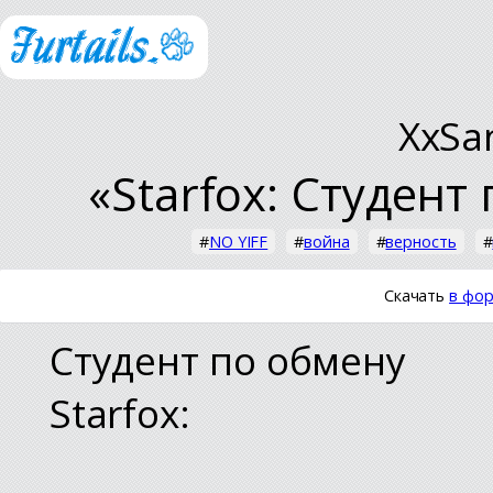
XxSa
«Starfox: Студент
#
NO YIFF
#
война
#
верность
#
Скачать
в фор
Студент по обмену
Starfox: