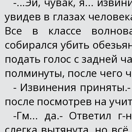
-...Эй, чувак, я... изв
увидев в глазах человек
Все в классе волнова
собирался убить обезья
подать голос с задней ч
полминуты, после чего ч
- Извинения приняты.-
после посмотрев на учите
-Гм... да.- Ответил г
слегка вытянута, но всё