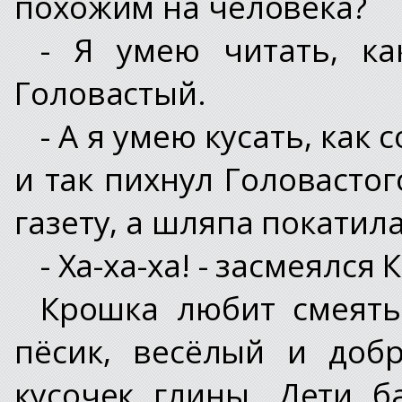
похожим на человека?
- Я умею читать, ка
Головастый.
- А я умею кусать, как 
и так пихнул Головастог
газету, а шляпа покатил
- Ха-ха-ха! - засмеялся
Крошка любит смеять
пёсик, весёлый и доб
кусочек глины. Дети б