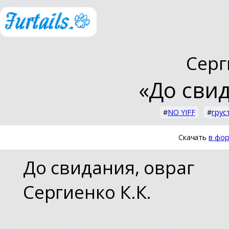
Серг
«До свид
#
NO YIFF
#
грус
Скачать
в фор
До свидания, овраг
Сергиенко К.К.