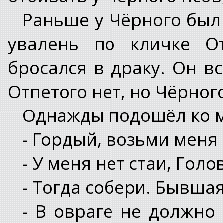
Раньше у Чёрного был
увалень по кличке От
бросался в драку. Он в
Отпетого нет, но Чёрного
Однажды подошёл ко м
- Гордый, возьми меня 
- У меня нет стаи, Голо
- Тогда собери. Бывшая
- В овраге не должно 