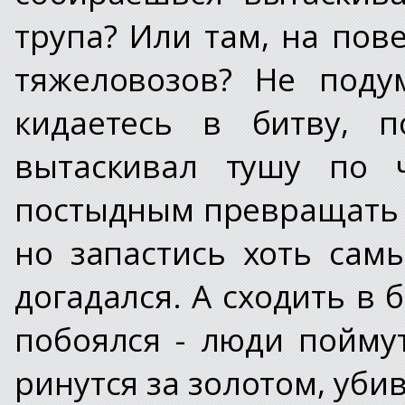
трупа? Или там, на пов
тяжеловозов? Не поду
кидаетесь в битву, п
вытаскивал тушу по ч
постыдным превращать м
но запастись хоть са
догадался. А сходить в
побоялся - люди пойму
ринутся за золотом, убив