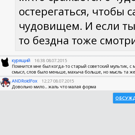
остерегаться, чтобы с
чудовищем. И если ты
то бездна тоже смотрит
курящий
16:38 08.07.2015
Помнится мне был когда-то старый советский мультик, с 
смысл, слов было меньше, махыча больше, но мысль та же
ANDRoidFox
12:27 08.07.2015
Довольно мило... жаль что малая форма
ОБСУЖД