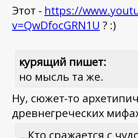
Этот -
https://www.yout
v=QwDfocGRN1U
? :)
курящий пишет:
но мысль та же.
Ну, сюжет-то архетипич
древнегреческих мифах
...Кто сражается с чу