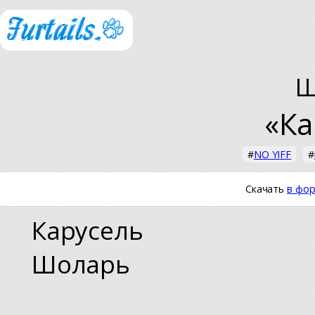
Ш
«Ка
#
NO YIFF
#
Скачать
в фор
Карусель
Шоларь