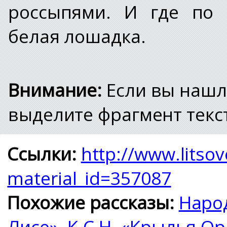
россыпями. И где по 
белая лошадка.
Внимание:
Если вы нашл
выделите фрагмент текст
Ссылки:
http://www.litsov
material_id=357087
Похожие рассказы:
Наро
Лисе»
,
К.С.Н. «Крылья Ор