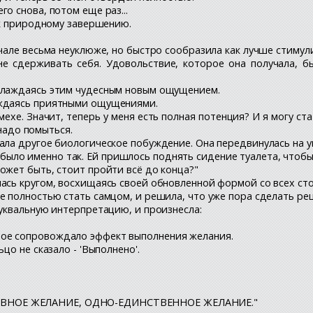
о снова, потом еще раз...
ё к природному завершению.
ачале весьма неуклюже, но быстро сообразила как лучше стимул
 сдерживать себя. Удовольствие, которое она получала, б
аслаждаясь этим чудесным новым ощущением.
аждаясь приятными ощущениями.
мехе. Значит, теперь у меня есть полная потенция? И я могу ст
 надо помыться.
ла другое биологическое побуждение. Она передвинулась на уни
 это было именно так. Ей пришлось поднять сидение туалета, что
ожет быть, стоит пройти всё до конца?"
ась кругом, восхищаясь своей обновленной формой со всех сто
е полностью стать самцом, и решила, что уже пора сделать р
буквальную интерпретацию, и произнесла:
ое сопровождало эффект выполнения желания.
цо не сказало - 'Выполнено'.
АВНОЕ ЖЕЛАНИЕ, ОДНО-ЕДИНСТВЕННОЕ ЖЕЛАНИЕ."