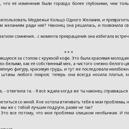
, что её изменения были гораздо более глубокими, чем толь
 использовать Медвежье Кольцо Одного Желания, и превратить
 желанием ради неё? Наконец она решилась, и позвонила сво
ватили сомнения... с момента превращения она избегала встреч
* * *
ившуюся за столом с кружкой кофе. Это была красивая молодая
во-белыми, как её собственный мех, а чистого снежно-белого ц
епную фигуру, красивую грудь, и тут же последовала неизбежна
штаны любого покроя; теперь она всегда носила платья, к
ла, - ответила та. - Я всё ждала когда же ты наконец справишься
ретиться со мной. Я не хотела втягивать тебя в мои проблемы, н
мы же с тобой лучшие подруги, разве не так?
. - Это все потому, что моя проблема слишком необычная. И п