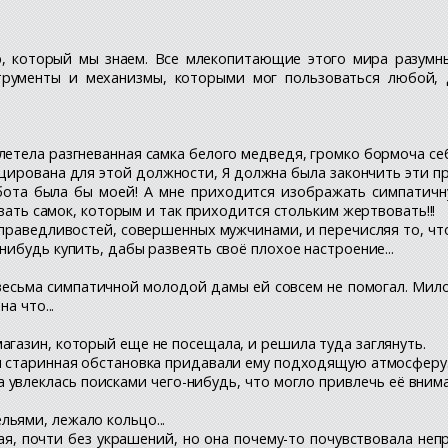
р, который мы знаем. Все млекопитающие этого мира разумн
трументы и механизмы, которыми мог пользоваться любой,
летела разгневанная самка белого медведя, громко бормоча себ
ицирована для этой должности, Я должна была закончить эти п
абота была бы моей! А мне приходится изображать симпатич
овать самок, которым и так приходится стольким жертвовать!!!
справедливостей, совершенных мужчинами, и перечисляя то, что
нибудь купить, дабы развеять своё плохое настроение...
к весьма симпатичной молодой дамы ей совсем не помогал. Мил
а что...
агазин, который еще не посещала, и решила туда заглянуть.
 и старинная обстановка придавали ему подходящую атмосферу
а увлеклась поисками чего-нибудь, что могло привлечь её вним
ьями, лежало кольцо...
я, почти без украшений, но она почему-то почувствовала непр