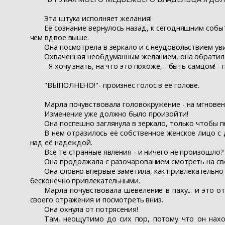
Эта штука исполняет желания!
Её сознание вернулось назад, к сегодняшним собы
чем вдвое выше.
Она посмотрела в зеркало и с неудовольствием уви
Охваченная необдуманным желанием, она обратила
- Я хочу знать, на что это похоже, - быть самцом! -
"ВЫПОЛНЕНО!"- произнес голос в её голове.
Марла почувствовала головокружение - на мгновение
Изменение уже должно было произойти!
Она поспешно заглянула в зеркало, только чтобы п
В нем отразилось её собственное женское лицо с
над её надеждой.
Все те странные явления - и ничего не произошло?
Она продолжала с разочарованием смотреть на своё
Она словно впервые заметила, как привлекательно о
бесконечно привлекательными.
Марла почувствовала шевеление в паху... и это 
своего отражения и посмотреть вниз.
Она охнула от потрясения!
Там, неощутимо до сих пор, потому что он нахо