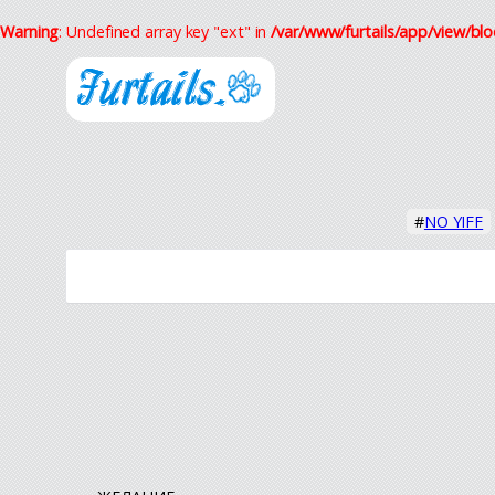
Warning
: Undefined array key "ext" in
/var/www/furtails/app/view/blo
#
NO YIFF