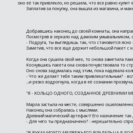
оно её так привлекло, но решила, что все равно купит е
Заплатив за покупку, она вышла из магазина, и махн
Добравшись наконец до своей комнаты, она направ
Посмотрев в зеркало над дамским умывальником, 
- Подруга, ты выглядишь так, что становится ясно
Заметив, что все еще держит небольшой пакет с к
Когда она сушила свой мех, то снова заметила пак
Коснувшись пакета она снова почувствовала то стр
Оно снова задумалась над этим, пока надевала кол
- Что же делает тебя таким привлекательным? - всл
...и резко вздрогнула, когда в её сознании прозвуч
"Я - КОЛЬЦО ОДНОГО, СОЗДАННОЕ ДРЕВНИМИ М
Марла застыла на месте, совершенно ошеломленная
Наконец она собралась с мыслями.
Древний магический артефакт! Его назначение так
- Для чего ты предназначено? - нерешительно спро
"В РУКАХ МОЕГО МЕДВЕЖЬЕГО ВЛАДЕЛЬЦА Я ДО