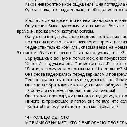
Какое невероятно иное ощущение! Она погладила ег
O, она знала, что надо делать, чтобы довести вс
Марла легла на кровать и начала онанировать; вн
Ощущение было чудесным и она могла больше не
времени, прежде чем наступил оргазм...
Охнув, она выпустила свою порцию, полностью н
Потом она просто лежала некоторое время, насл
"Я действительно кончила... сперма везде на моем 
Это может быть интересно..." - и она подумала, что ей
Вернувшись в ванную и помыв мех, она почувствова
"O нет..." - подумала она -" не может быть!" - но
"Ладно, к этому можно привыкнуть. Что дальше? М
Она снова задержалась перед зеркалом и повернул
Теперь она окончательно утвердилась в своей иде
Она снова обратилась к кольцу, сначала обдумав 
- Я хочу стать полностью настоящим самцом!
Она ждала головокружительного ощущения, котор
Ничего не произошло, а потом она поняла, что коль
- Кольцо! Почему не исполняется мое желание?
"Я - КОЛЬЦО ОДНОГО.
МОЕ ИМЯ ОЗНАЧАЕТ, ЧТО Я ВЫПОЛНЯЮ ТВОЕ ГЛ