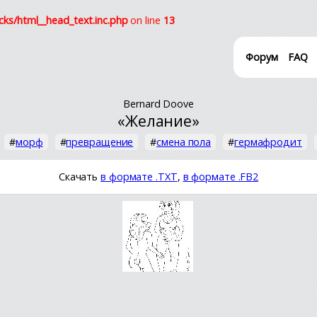
cks/html__head_text.inc.php
on line
13
Форум
FAQ
Bernard Doove
«Желание»
#
морф
#
превращение
#
смена пола
#
гермафродит
Скачать
в формате .TXT
,
в формате .FB2