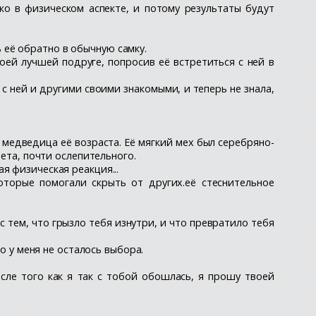
ко в физическом аспекте, и потому результаты будут
 её обратно в обычную самку.
ей лучшей подруге, попросив её встретиться с ней в
 с ней и другими своими знакомыми, и теперь не знала,
 медведица её возраста. Её мягкий мех был серебряно-
вета, почти ослепительного.
я физическая реакция...
оторые помогали скрыть от других.её стеснительное
 с тем, что грызло тебя изнутри, и что превратило тебя
о у меня не осталось выбора.
осле того как я так с тобой обошлась, я прошу твоей