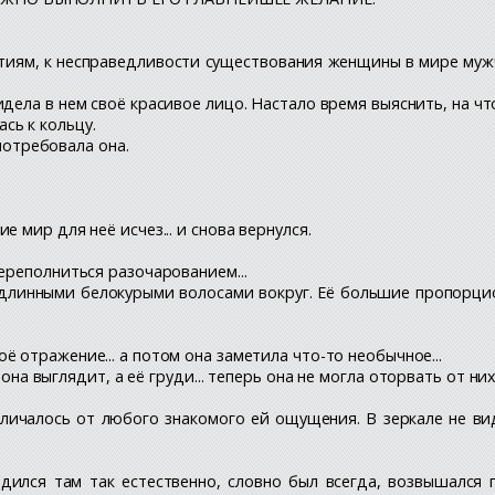
тиям, к несправедливости существования женщины в мире мужчи
дела в нем своё красивое лицо. Настало время выяснить, на что
сь к кольцу.
 потребовала она.
 мир для неё исчез... и снова вернулся.
ереполниться разочарованием...
 длинными белокурыми волосами вокруг. Её большие пропорци
 отражение... а потом она заметила что-то необычное...
на выглядит, а её груди... теперь она не могла оторвать от ни
отличалось от любого знакомого ей ощущения. В зеркале не ви
дился там так естественно, словно был всегда, возвышался 