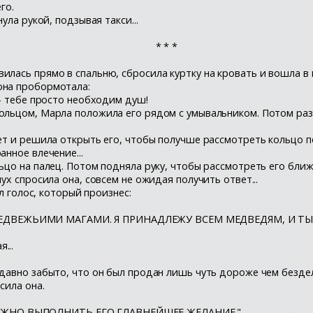
го.
ула рукой, подзывая такси...
* * *
илась прямо в спальню, сбросила куртку на кровать и вошла в 
она пробормотала:
 - тебе просто необходим душ!
ольцом, Марла положила его рядом с умывальником. Потом раз
ет и решила открыть его, чтобы получше рассмотреть кольцо по
анное влечение...
ьцо на палец. Потом подняла руку, чтобы рассмотреть его ближ
ух спросила она, совсем не ожидая получить ответ...
ал голос, который произнес:
ЕДВЕЖЬИМИ МАГАМИ. Я ПРИНАДЛЕЖУ ВСЕМ МЕДВЕДЯМ, И ТЫ
...
 давно забыто, что он был продан лишь чуть дороже чем бездел
сила она.
ЛЖНО ВЫПОЛНИТЬ ЕГО ГЛАВНЕЙШЕЕ ЖЕЛАНИЕ."