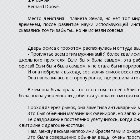
ЖЕЛАНИЕ.
Bernard Doove.
Место действия - планета Земля, но нет тот ми
временем, после развитие науки использующей инс
оказались почти забыты... но не исчезли совсем!
Дверь офиса с грохотом распахнулась и оттуда вы
- Проклятье всем этим мужчинам!! Я более квалиф
школьного приятеля! Если бы я была самцом, эта р
офиса!! Если бы я была самцом, я не стала бы игнорир
И она побрела к выходу, составляя список всех не
Она направилась в сторону рынка, где решила что-
В чем она была права, то это в том, что её обли
была полна уверенности добиться успеха не смотря ни н
Проходя через рынок, она заметила антикварный м
Это был обычный магазинчик сувениров, но запах
Её раздражение постепенно улетучилось, когда он
к витрине с драгоценностями.
Там, между весьма неплохими браслетами и ожерел
Это была совершенно обычная вещь, очень проста