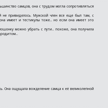
льшинство самцов, она с трудом могла сопротивляться
й не привиделось. Мужской член все еще был там, с
на имеет и тестикулы тоже... но если она имеет это
ошонку можно убрать с пути... похоже, она получила
родитом...
ось. Она ощущала вожделение самца к её великолепной