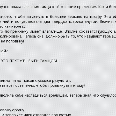
чувствовала влечения самца к её женским прелестям. Как и бо
альню, чтобы заглянуть в большее зеркало на шкафу. Это е
 ней и почувствовала два твердых шарика внутри. Значит, о
 как насчет...
то по-прежнему имеет влагалище. Вполне соответствующую м
кипирована. Теперь она, должно быть то, что называют гермаф
 на половину!
иной?
 ЭТО ПОХОЖЕ - БЫТЬ САМЦОМ.
ьно - и вот каков оказался результат.
ать всё постепенно, чтобы привыкнуть к этому?
позволила себе насладиться зрелищем, теперь зная что случил
новому органу.
, и теперь её член отвердел полностью.