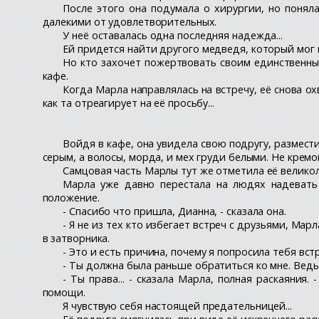
После этого она подумала о хирургии, но поняла
далекими от удовлетворительных.
У неё оставалась одна последняя надежда...
Ей придется найти другого медведя, который мог
Но кто захочет пожертвовать своим единственным
кафе.
Когда Марла направлялась на встречу, её снова ох
как та отреагирует на её просьбу...
Войдя в кафе, она увидела свою подругу, размест
серым, а волосы, морда, и мех груди белыми. Не кремо
Самцовая часть Марлы тут же отметила её великол
Марла уже давно перестала на людях надевать 
положение.
- Спасибо что пришла, Дианна, - сказала она.
- Я не из тех кто избегает встреч с друзьями, Мар
в затворника.
- Это и есть причина, почему я попросила тебя вст
- Ты должна была раньше обратиться ко мне. Ведь 
- Ты права... - сказала Марла, полная раскаяния
помощи.
Я чувствую себя настоящей предательницей...