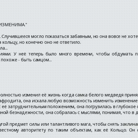
ИЗМЕНИМА."
 Случившееся могло показаться забавным, но она вовсе не хоте
а кольцу, но конечно оно не ответило.
а...
иями. У неё теперь было много времени, чтобы обдумать п
 похоже - быть самцом...
полностью изменил её жизнь когда самка белого медведя приня
мафродита, она искала любую возможность изменить изменение
с её затруднительным положением, она погрузилась в глубокое о
й безнадежности, она собралась с мыслями, понимая, что в др
угой предмет силы или талантливого мага, чтобы снять заклина
вестному авторитету по таким объектам, как её Кольцо. Он