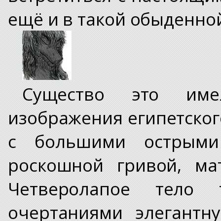
ещё и в такой обыденно
Существо это им
изображения египетског
с большими острым
роскошной гривой, ма
Четверолапое тело 
очертаниями элегантн