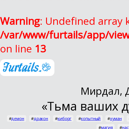
Warning
: Undefined array k
/var/www/furtails/app/vie
on line
13
Мирдал
,
«Тьма ваших д
#
демон
#
дракон
#
киборг
#
копытный
#
хуман
#
магия
#
на