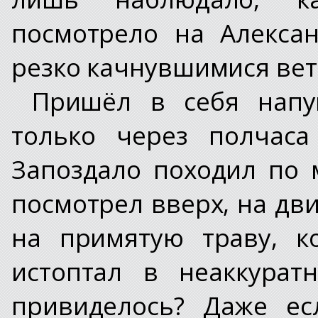
посмотрело на Алекса
резко качнувшимися вет
Пришёл в себя напу
только через полчаса
Запоздало походил по м
посмотрел вверх, на дв
на примятую траву, к
истоптал в неаккурат
привиделось? Даже ес