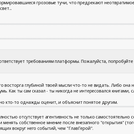
сформировавшиеся грозовые тучи, что предрекают неотвратимо
вет...
тветствует требованиям платформы. Пожалуйста, попробуйте ещ
го восторга глубиной твоей мысли что-то не видать. Либо она н
умь. Как ты сам сказал - ты никогда не интересовался книгами, 
но кто-то однажды оценит, и объяснит понятое другим.
 полностью отсутствует агентивность не только самостоятельно
 менять собственное мнение после внезапного "открытия" (того
ящих вокруг него событий, чем "ГлавГерой".