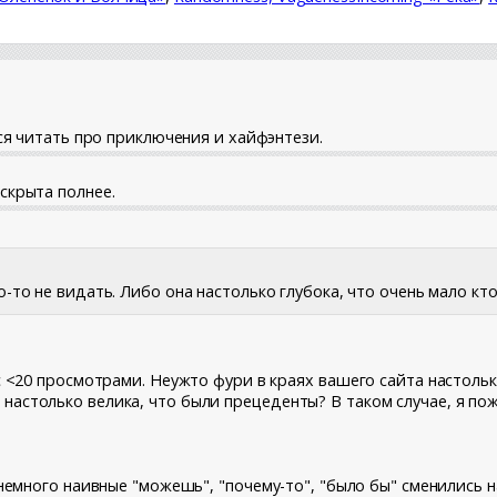
тся читать про приключения и хайфэнтези.
скрыта полнее.
-то не видать. Либо она настолько глубока, что очень мало кто
с <20 просмотрами. Неужто фури в краях вашего сайта настольк
астолько велика, что были прецеденты? В таком случае, я пожа
ь немного наивные "можешь", "почему-то", "было бы" сменились