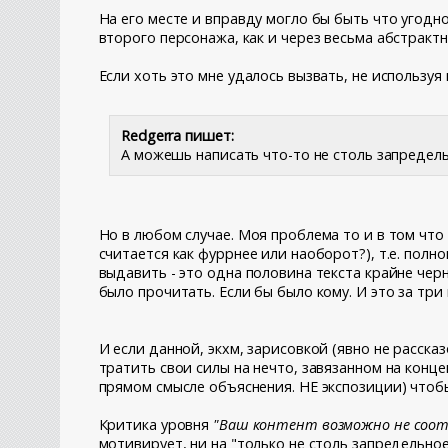
На его месте и вправду могло бы быть что угодн
второго персонажа, как и через весьма абстрактн
Если хоть это мне удалось вызвать, не используя
Redgerra пишет:
А можешь написать что-то не столь запредел
Но в любом случае. Моя проблема то и в том что 
считается как фуррнее или наоборот?), т.е. пол
выдавить - это одна половина текста крайне чер
было прочитать. Если бы было кому. И это за три
И если данной, экхм, зарисовкой (явно не расска
тратить свои силы на нечто, завязанном на конц
прямом смысле объяснения. НЕ экспозиции) чтоб
Критика уровня
"Ваш контент возможно не соот
мотивирует, ни на "только не столь запредельно