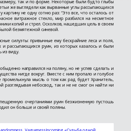
размеру, так и по форме. Некоторые были будто глыбы
ретьи же выглядели как вырванные углы рассыпающихся
у картину не одну сотню раз: “Это все, что осталось от
расное витражное стекло, мир разбился на несметное
ники копий и стрел. Осколков, нашедших цель в своем
 былой безмятежной синевой.
сные силуэты: привычные ему бескрайние леса и поля,
 и рассыпающихся руин, из которых казалось и были
 из виду.
быденно направился на поляну, но не успев сделать и
ущества нигде вокруг. Вместе с ним пропало и голубое
е промелькнула мысль о том как рад будет Хранитель,
ой разглядывая небосвод, так и не не смог он найти ни
 испещренную очертаниями руин безжизненную пустошь
одил он больше и своей поляны.
andomness, VaguenessIncoming «Судьба одной