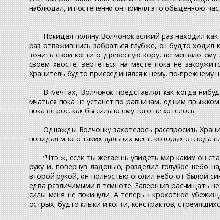
наблюдал, и постепенно он принял это обыденною част
Покидая поляну Волчонок всякий раз находил как
раз отважившись забраться глубже, он будто ходил к
точить свои когти о древесную кору, не мешало ему э
своем хвосте, вертеться на месте пока не закружит
Хранитель будто присоединялся к нему, по-прежнему н
В мечтах, Волчонок представлял как когда-нибуд
мчаться пока не устанет по равнинам, одним прыжком
пока не рос, как бы сильно ему того не хотелось.
Однажды Волчонку захотелось расспросить Хранит
повидал много таких дальних мест, которых отсюда н
“Что ж, если ты желаешь увидеть мир каким он ст
руку и, повернув ладонью, разделил голубое небо на
второй рукой, он полностью оголил небо от былой син
едва различимыми в темноте. Завершив расчищать небо
силы меня не покинули. А теперь - крохотное убежище
острых, будто клыки и когти, констрактов, стремящих