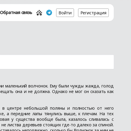
Обратная связь
Войти
Регистрация
ени маленький волчонок. Ему были чужды жажда, голод
вещать она и не должна. Однако не мог он сказать как
ее в центре небольшой поляны и полностью от него
е, а передние лапы тянулись выше, к плечам. На тех
овая у существа вообще была, казалось сливалась с
 не листва деревьев стоящих где-то далеко за спиной.
оставалось неподвижно, сколько бы Волчонок за ним не