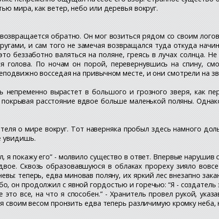
ью мира, как ветер, небо или деревья вокруг.
 возвращается обратно. Он мог возиться рядом со своим логов
ругами, и сам того не замечая возвращался туда откуда начин
то беззаботно валяться на поляне, греясь в лучах солнца. Н
ся голова. По ночам он порой, перевернувшись на спину, см
еподвижно восседая на привычном месте, и они смотрели на з
ь непременно вырастет в большого и грозного зверя, как пер
 покрывая расстояние вдвое больше маленькой поляны. Однако
еля о мире вокруг. Тот наверняка пробыл здесь намного дол
е увидишь.
ал, я покажу его” - молвило существо в ответ. Впервые наруши
двое. Сквозь образовавшуюся в облаках прореху зияло вовсе
евы: теперь, едва миновав поляну, их яркий лес внезапно за
, он продолжил с явной гордостью и горечью: “Я - создатель 
 это все, на что я способен.” - Хранитель провел рукой, ук
ся своим весом пронзить едва теперь различимую кромку неба, 