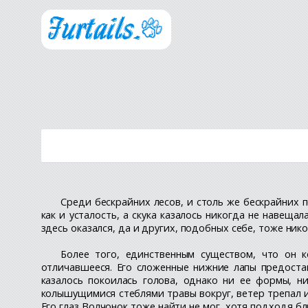
Среди бескрайних лесов, и столь же бескрайних 
как и усталость, а скука казалось никогда не навеща
здесь оказался, да и других, подобных себе, тоже нико
Более того, единственным существом, что он 
отличавшееся. Его сложенные нижние лапы предостав
казалось покоилась голова, однако ни ее формы, н
колышущимися стеблями травы вокруг, ветер трепал из
Его глаз Волчонок тоже найти не мог, хотя подходя б