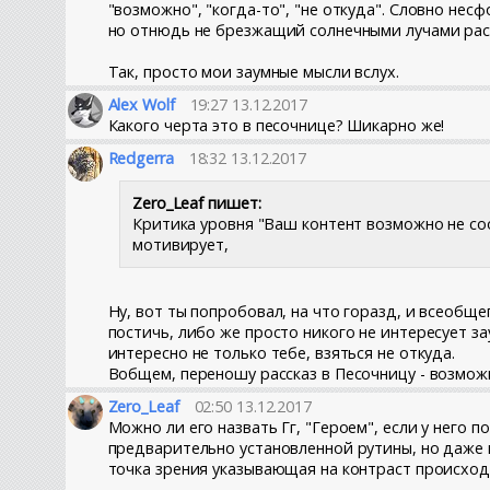
"возможно", "когда-то", "не откуда". Словно не
но отнюдь не брезжащий солнечными лучами расс
Так, просто мои заумные мысли вслух.
Alex Wolf
19:27 13.12.2017
Какого черта это в песочнице? Шикарно же!
Redgerra
18:32 13.12.2017
Zero_Leaf пишет:
Критика уровня "Ваш контент возможно не соо
мотивирует,
Ну, вот ты попробовал, на что горазд, и всеобще
постичь, либо же просто никого не интересует за
интересно не только тебе, взяться не откуда.
Вобщем, переношу рассказ в Песочницу - возмож
Zero_Leaf
02:50 13.12.2017
Можно ли его назвать Гг, "Героем", если у него
предварительно установленной рутины, но даже и
точка зрения указывающая на контраст происход