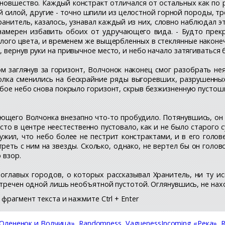
овшество. Каждый констракт отличался от остальных как по 
й силой, другие - точно шпили из целостной горной породы, т
ранитель, казалось, узнавал каждый из них, словно наблюдал эт
намерен избавить обоих от удручающего вида. - Будто прек
лого цвета, и временем же выщербленных в стеклянные наконеч
 вернув руки на привычное место, и небо начало затягиваться
м заглянув за горизонт, Волчонок наконец смог разобрать нея
олка сменились на бескрайние ряды выгоревших, разрушенных
бое небо снова покрыло горизонт, скрыв безжизненную пустошь
ющего Волчонка внезапно что-то пробудило. Потянувшись, он о
то в центре неестественно пустовало, как и не было старого с
ужил, что небо более не пестрит констрактами, и в его голов
реть с ним на звезды. Сколько, однако, не вертел бы он голов
 взор.
атоглавых городов, о которых рассказывал Хранитель, ни ту
стречен одной лишь необъятной пустотой. Оглянувшись, не нах
фрагмент текста и нажмите Ctrl + Enter
«Олененок и Волчица»
,
Randomness, VaguenessIncoming «Река»
,
R