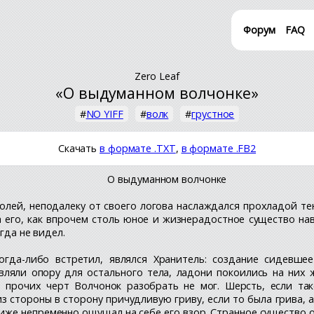
Форум
FAQ
Zero Leaf
«О выдуманном волчонке»
#
NO YIFF
#
волк
#
грустное
Скачать
в формате .TXT
,
в формате .FB2
О выдуманном волчонке
полей, неподалеку от своего логова наслаждался прохладой т
ла его, как впрочем столь юное и жизнерадостное существо на
гда не видел.
когда-либо встретил, являлся Хранитель: создание сидевш
ляли опору для остального тела, ладони покоились на них ж
и прочих черт Волчонок разобрать не мог. Шерсть, если так
 стороны в сторону причудливую гриву, если то была грива, а
лиже непременно ощущал на себе его взор. Странное существо 