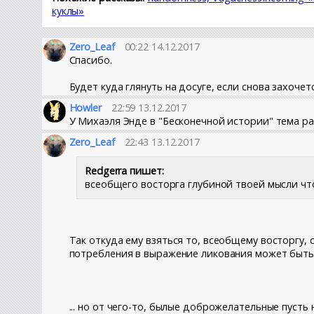
куклы»
Zero_Leaf
00:22 14.12.2017
Спасибо.
Будет куда глянуть на досуге, если снова захоче
Howler
22:59 13.12.2017
У Михаэля Энде в "Бесконечной истории" тема ра
Zero_Leaf
22:43 13.12.2017
Redgerra пишет:
всеобщего восторга глубиной твоей мысли что
Так откуда ему взяться то, всеобщему восторгу, 
потребления в выражение ликования может быть н
... но от чего-то, былые доброжелательные пуст