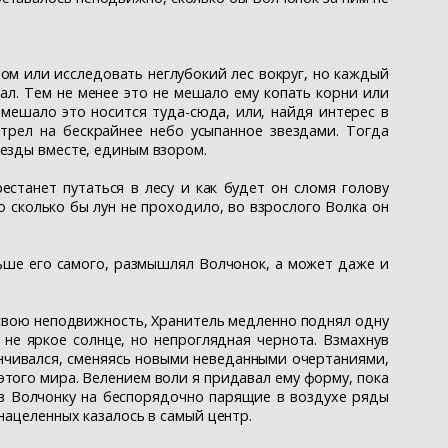
ом или исследовать неглубокий лес вокруг, но каждый
ал. Тем не менее это не мешало ему копать корни или
е мешало это носится туда-сюда, или, найдя интерес в
отрел на бескрайнее небо усыпанное звездами. Тогда
везды вместе, единым взором.
естанет путаться в лесу и как будет он сломя голову
 сколько бы лун не проходило, во взрослого Волка он
ьше его самого, размышлял Волчонок, а может даже и
в свою неподвижность, Хранитель медленно поднял одну
 не яркое солнце, но непроглядная чернота. Взмахнув
канчивался, сменяясь новыми неведанными очертаниями,
этого мира. Велением воли я придавал ему форму, пока
азав Волчонку на беспорядочно парящие в воздухе ряды
нацеленных казалось в самый центр.