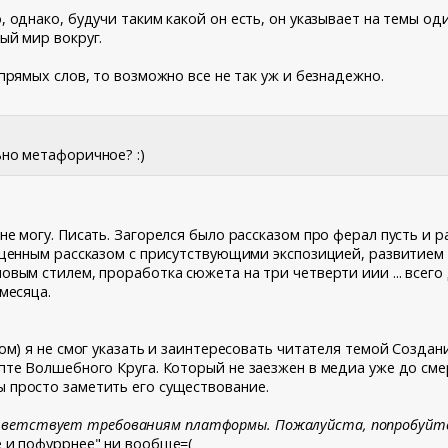
о, однако, будучи таким какой он есть, он указывает на темы 
ый мир вокруг.
 прямых слов, то возможно все не так уж и безнадежно.
ьно метафоричное? :)
не могу. Писать. Загорелся было рассказом про ферал пусть и р
ноценным рассказом с присутствующими экспозицией, развитием 
новым стилем, проработка сюжета на три четверти иии ... всег
 месяца.
зом) я не смог указать и заинтересовать читателя темой Созда
епте Волшебного Круга. Который не заезжен в медиа уже до сме
ы просто заметить его существование.
ветствует требованиям платформы. Пожалуйста, попробуйте 
е и пофуррнее" ни вообще=(