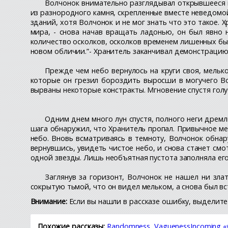
Волчонок внимательно разглядывал открывшееся н
из разнородного камня, скрепленные вместе неведомо
зданий, хотя Волчонок и не мог знать что это такое. Х
мира, - снова начав вращать ладонью, он был явно 
количество осколков, осколков временем лишенных бы
новом обличии.”- Хранитель заканчивал демонстрацию,
Прежде чем небо вернулось на круги своя, мелько
которые он грезил бороздить выросши в могучего В
вырваны некоторые констракты. Мгновение спустя голу
Одним днем много лун спустя, полного неги дремл
шага обнаружил, что Хранитель пропал. Привычное мес
небо. Вновь всматриваясь в темноту, Волчонок обнар
вернувшись, увидеть чистое небо, и снова станет смот
одной звезды. Лишь необъятная пустота заполняла его
Заглянув за горизонт, Волчонок не нашел ни зл
сокрытую тьмой, что он видел мельком, а снова был в
Внимание:
Если вы нашли в рассказе ошибку, выделите 
Похожие рассказы:
Randomness, VaguenessIncoming 