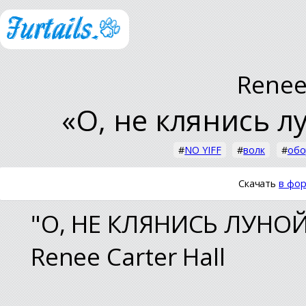
Renee
«О, не клянись л
#
NO YIFF
#
волк
#
обо
Скачать
в фор
"О, НЕ КЛЯНИСЬ ЛУНО
Renee Carter Hall