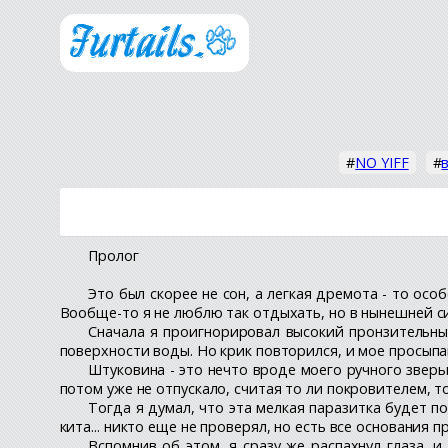
#
NO YIFF
#
Пролог
Это был скорее не сон, а легкая дремота - то ос
Вообще-то я не люблю так отдыхать, но в нынешней си
Сначала я проигнорировал высокий пронзительны
поверхности воды. Но крик повторился, и мое просып
Штуковина - это нечто вроде моего ручного зверь
потом уже не отпускало, считая то ли покровителем, т
Тогда я думал, что эта мелкая паразитка будет п
кита... никто еще не проверял, но есть все основания 
Вспомнив об этом, я сразу же распахнул глаза, и 