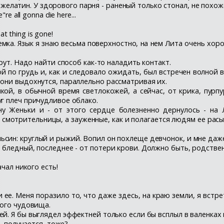
к желатин. У здорового парня - раненый только стонал, не похоже, 
e all gonna die here...
at thing is gone!
емка. Язык я знаю весьма поверхностно, на нем Лита очень хор
мрут. Надо найти способ как-то наладить контакт.
ой по грудь и, как и следовало ожидать, был встречен волной в
они выдохнутся, параллельно рассматривая их.
й, в обычной время светлокожей, а сейчас, от крика, пурпур
г плеч причудливое облако.
 Женьки и - от этого сердце болезненно дернулось - на Л
 смотрительницы, а зауженные, как и полагается людям ее расы.
син: круглый и рыжий. Вопил он похлеще девчонок, и мне даже 
бледный, последнее - от потери крови. Должно быть, родствен
ачал никого есть!
 ее. Меня поразило то, что даже здесь, на краю земли, я встре
кого чудовища.
й. Я бы выглядел эффектней только если бы всплыл в валенках 
ы, получается, тоже?