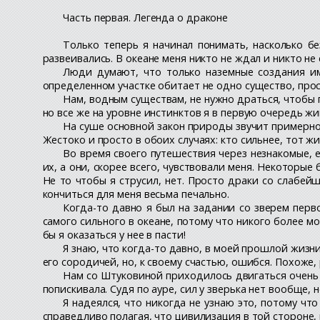
Часть первая. Легенда о драконе
Только теперь я начинал понимать, насколько бе
развеивались. В океане меня никто не ждал и никто н
Люди думают, что только наземные создания им
определенном участке обитает не одно существо, про
Нам, водным существам, не нужно драться, чтобы по
но все же на уровне инстинктов я в первую очередь жи
На суше основной закон природы звучит примерно 
Жестоко и просто в обоих случаях: кто сильнее, тот жи
Во время своего путешествия через незнакомые, 
их, а они, скорее всего, чувствовали меня. Некоторые
Не то чтобы я струсил, нет. Просто драки со слабей
кончиться для меня весьма печально.
Когда-то давно я был на задании со зверем перв
самого сильного в океане, потому что никого более мог
бы я оказаться у нее в пасти!
Я знаю, что когда-то давно, в моей прошлой жизни
его сородичей, но, к своему счастью, ошибся. Похоже
Нам со Штуковиной приходилось двигаться очень б
попискивала. Судя по ауре, сил у зверька нет вообще, н
Я надеялся, что никогда не узнаю это, потому ч
справедливо полагая, что цивилизация в той стороне, 