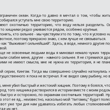
зграничен океан. Когда-то давно я мечтал о том, чтобы жит
е собирался уступать мне свою территорию.
еют охотничью территорию, что воду нельзя разделить. Ош
сто хищники редко уживаются рядом, особенно крупные.
нять, кто сильнее - мы чувствуем это по тому, что я условно н
вотное, поэтому прекрасно знаю, с кем лучше не связываться.
как "Выживает сильнейший". Здесь, в воде, немного другие пор
вой.
еще не освоенные людьми воды я миновал немало чужих террит
 были слабее меня, другие - намного сильнее. Я не стремился др
шими не имеют смысла, мне не нужна их территория, я не пла
ой серии, Кингом. Тогда мы совершенно случайно наткнулись 
ущественного я пока не встречал. Я не видел саму рыбину, но в
, меня убил быстрый и жестокий хищник. Поэтому я боялся, что 
, род того хищника растворился в истории вместе с моим родом
ыстро и осторожно, по окраинам охотничьих территорий. Ну, д
о этот ее яд... неизвестно, насколько мой "питомец" будет поле
то вот уже три дня нам удавалось избегать любых столкновени
где их нет.