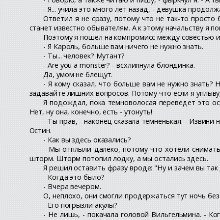
- Я... учила это много лет назад, - девушка продол
Ответил я не сразу, потому что не так-то просто
станет известно обывателям. А к этому начальству я п
Поэтому я пошел на компромисс между совестью 
- Я Кароль, больше вам ничего не нужно знать.
- Ты... человек? Мутант?
- Are you a monster? - всхлипнула блондинка.
Да, умом не блещут.
- Я кому сказал, что больше вам не нужно знать? Н
задавайте лишних вопросов. Потому что если я уплыву,
Я подождал, пока темноволосая переведет это ос
Нет, ну она, конечно, есть - утонуть!
- Ты прав, - наконец сказала темненькая. - Извини н
Остин.
- Как вы здесь оказались?
- Мы отплыли далеко, потому что хотели снимать 
шторм. Шторм потопил лодку, а мы остались здесь.
Я решил оставить фразу вроде: "Ну и зачем вы так 
- Когда это было?
- Вчера вечером.
О, неплохо, они смогли продержаться тут ночь без 
- Его погрызли акулы?
- Не лишь, - покачала головой Вильгельмина. - Ког