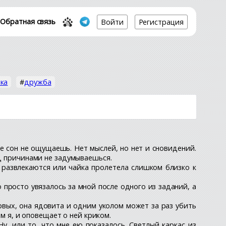
Обратная связь
Войти
Регистрация
ка
#
дружба
ле сон не ощущаешь. Нет мыслей, но нет и сновидений.
ад причинами не задумываешься.
 развлекаются или чайка пролетела слишком близко к
 просто увязалось за мной после одного из заданий, а
ервых, она ядовита и одним уколом может за раз убить
ем я, и оповещает о ней криком.
 Ну, или то, что мне ею показалось. Светлый каркас из