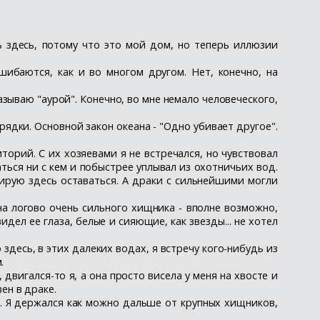
ь здесь, потому что это мой дом, но теперь иллюзии
ибаются, как и во многом другом. Нет, конечно, на
азываю "аурой". Конечно, во мне немало человеческого,
ядки. Основной закон океана - "Одно убивает другое".
орий. С их хозяевами я не встречался, но чувствовал
аться ни с кем и побыстрее уплывал из охотничьих вод.
нирую здесь оставаться. А драки с сильнейшими могли
на логово очень сильного хищника - вполне возможно,
идел ее глаза, белые и сияющие, как звезды... не хотел
здесь, в этих далеких водах, я встречу кого-нибудь из
.
вигался-то я, а она просто висела у меня на хвосте и
зен в драке.
й. Я держался как можно дальше от крупных хищников,