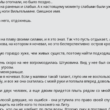
 Мы отогнали, но было поздно...
 на раненых и слабых. А к настоящему моменту слабыми были уж
д ноги Вильгельмине. Смешное имя.
а него, отдохнешь.
а плаву своими силами, и я это знал. Так что пусть отдыхает, 
а, на котором я ночевал, но это бесперспективно: остров крох
ю гораздо хуже, чем живых существ, поэтому найти подходящи
ень скоро на нее взгромоздилась Штуковина. Вид у нее был 
 угрозы.
а меня раньше.
я ночевал. Если у малявки такой талант, глупо им не воспользо
у, и все же она скатилась с моей руки и поплыла вперед доволь
ти двух человек, а еще двоим придется плыть рядом со мной
лосой девушке, но ошибся - она уступила это право своей спу
ащить на себе кого-то похожего на Литу.
ь, что он не хлебнет по пути воды. Вторую руку я протянул 