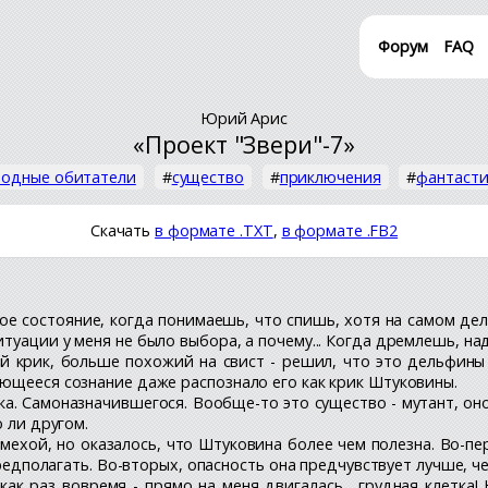
Форум
FAQ
Юрий Арис
«Проект "Звери"-7»
водные обитатели
#
существо
#
приключения
#
фантасти
Скачать
в формате .TXT
,
в формате .FB2
обое состояние, когда понимаешь, что спишь, хотя на самом де
туации у меня не было выбора, а почему... Когда дремлешь, н
й крик, больше похожий на свист - решил, что это дельфины
ающееся сознание даже распознало его как крик Штуковины.
ка. Самоназначившегося. Вообще-то это существо - мутант, оно
о ли другом.
омехой, но оказалось, что Штуковина более чем полезна. Во-п
предполагать. Во-вторых, опасность она предчувствует лучше, ч
как раз вовремя - прямо на меня двигалась... грудная клетка!