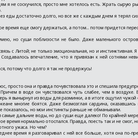
ям я не соскучился, просто мне хотелось есть. Жрать сырую ры
.
з еды достаточно долго, но все же с каждым днем я терял сил
ое время еще смогу держаться, а потом... потом придется перес
умею, но суши поблизости не было. Даже маленького остров
вязь с Литой; не только эмоциональная, но и инстинктивная. Я
 Создавалось впечатление, что я привязан к ней сотнями не
я, потому что долго я так не продержусь!
рос, просто она и правда почувствовала это и спешила предупр
 Причем в воде он чувствовался чуть слабее, чем в воздухе.
перь я вынырнул из воды для разминки, а в итоге ощутил чужой 
кеане многие боятся. Даже безмозглая сардина, оказавшись 
не показалось, но мои инстинкты раньше не обманывали.
и самые дальние воды, но до суши еще далеко! По крайней мер
ое время нормально отоспался. Правда, поесть так и не смог, н
отного ужаса. Но чем?
еднее время я разговаривал с ней все больше, хотя она по-пр