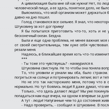
А цивилизация была мне ой как нужна! Нет, по люд
человеческой пище, а ее здесь, понятное дело, не было
Выяснилось, что мой организм может держаться бе
давно на дно пошел.
Голод становился все сильнее. Я знал, что некотор
Штуковину за хот-дог приму!
Я бы попытался приготовить что-то, хоть и не 
бесконечный океан. Бездна.
Была и еще одна проблема, не менее важная: моя с
от своей смотрительницы, тем хуже себя чувствовал.
резали меня.
Надеюсь, в ближайшее время хоть что-то изменитс
***
- Ты тоже это чувствуешь? - нахмурился я.
Штуковина свистнула. Не то чтобы она поняла воп
То, что уловили и узнали мы оба, было страхом.
погреться на солнце и потренировать легкие; вот и те
Но не это так насторожило меня, потому что в о
нормально. Но тут боялись люди! Я даже думал, что м
Только... что здесь делают люди? Мы уже покинул
попадаться нам еще вчера, на одном я впервые за долг
А тут - люди! Напуганные чем-то до состояния жив
- Надо проверить, - сообщил я Штуковине. В посл