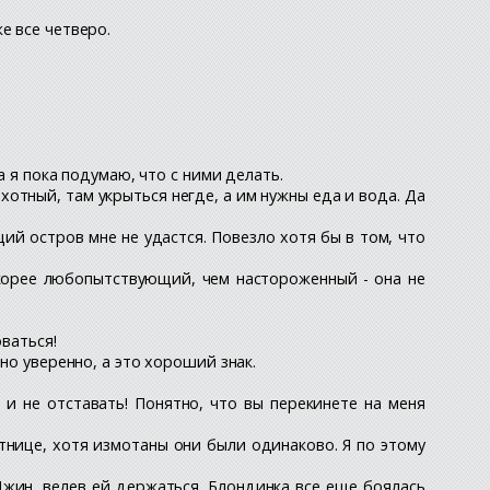
е все четверо.
а я пока подумаю, что с ними делать.
отный, там укрыться негде, а им нужны еда и вода. Да
й остров мне не удастся. Повезло хотя бы в том, что
скорее любопытствующий, чем настороженный - она не
ваться!
но уверенно, а это хороший знак.
 и не отставать! Понятно, что вы перекинете на меня
тнице, хотя измотаны они были одинаково. Я по этому
Джин, велев ей держаться. Блондинка все еще боялась