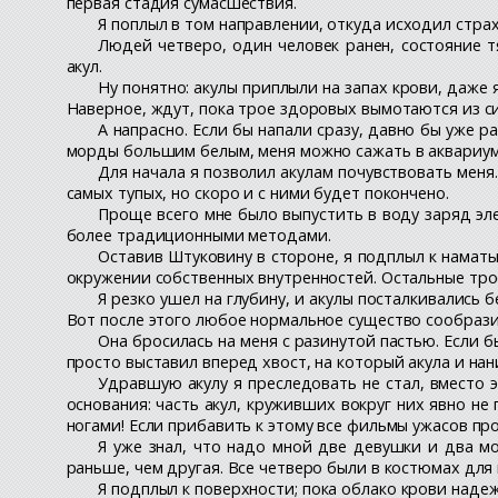
первая стадия сумасшествия.
Я поплыл в том направлении, откуда исходил стра
Людей четверо, один человек ранен, состояние т
акул.
Ну понятно: акулы приплыли на запах крови, даже я
Наверное, ждут, пока трое здоровых вымотаются из си
А напрасно. Если бы напали сразу, давно бы уже ра
морды большим белым, меня можно сажать в аквариум 
Для начала я позволил акулам почувствовать меня.
самых тупых, но скоро и с ними будет покончено.
Проще всего мне было выпустить в воду заряд эл
более традиционными методами.
Оставив Штуковину в стороне, я подплыл к намат
окружении собственных внутренностей. Остальные трое 
Я резко ушел на глубину, и акулы посталкивались 
Вот после этого любое нормальное существо сообразил
Она бросилась на меня с разинутой пастью. Если б
просто выставил вперед хвост, на который акула и нан
Удравшую акулу я преследовать не стал, вместо э
основания: часть акул, круживших вокруг них явно не 
ногами! Если прибавить к этому все фильмы ужасов пр
Я уже знал, что надо мной две девушки и два мо
раньше, чем другая. Все четверо были в костюмах для 
Я подплыл к поверхности; пока облако крови надеж