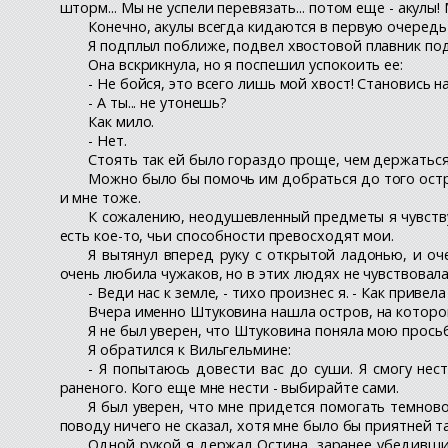
шторм... Мы не успели перевязать... потом еще - акулы!
Конечно, акулы всегда кидаются в первую очередь
Я подплыл поближе, подвел хвостовой плавник по
Она вскрикнула, но я поспешил успокоить ее:
- Не бойся, это всего лишь мой хвост! Становись н
- А ты... не утонешь?
Как мило.
- Нет.
Стоять так ей было гораздо проще, чем держаться н
Можно было бы помочь им добраться до того остров
и мне тоже.
К сожалению, неодушевленный предметы я чувству
есть кое-то, чьи способности превосходят мои.
Я вытянул вперед руку с открытой ладонью, и оч
очень любила чужаков, но в этих людях не чувствовала
- Веди нас к земле, - тихо произнес я. - Как привел
Вчера именно Штуковина нашла остров, на котором 
Я не был уверен, что Штуковина поняла мою просьб
Я обратился к Вильгельмине:
- Я попытаюсь довести вас до суши. Я смогу нес
раненого. Кого еще мне нести - выбирайте сами.
Я был уверен, что мне придется помогать темново
поводу ничего не сказал, хотя мне было бы приятней т
Одной рукой я держал Остина, заранее убедившис