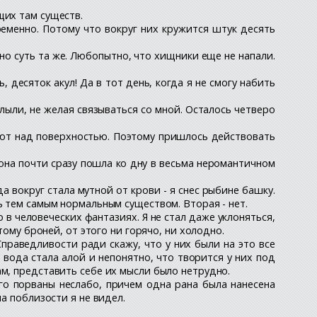
щих там существ.
ременно. Потому что вокруг них кружится штук десять
 но суть та же. Любопытно, что хищники еще не напали.
 десяток акул! Да в тот день, когда я не смогу набить
плыли, не желая связываться со мной. Осталось четверо
вают над поверхностью. Поэтому пришлось действовать
она почти сразу пошла ко дну в весьма неромантичном
а вокруг стала мутной от крови - я снес рыбине башку.
ь тем самым нормальным существом. Вторая - нет.
 в человеческих фантазиях. Я не стал даже уклоняться,
тому броней, от этого ни горячо, ни холодно.
праведливости ради скажу, что у них были на это все
ь вода стала алой и непонятно, что творится у них под
м, представить себе их мысли было нетрудно.
его порваны неслабо, причем одна рана была нанесена
а поблизости я не видел.