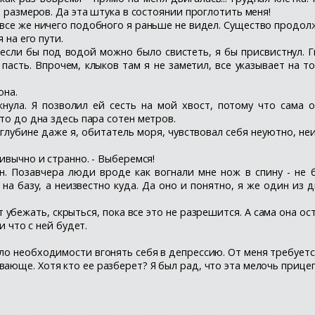
х размеров. Да эта штука в состоянии проглотить меня!
но все же ничего подобного я раньше не видел. Существо продо
 на его пути.
 если бы под водой можно было свистеть, я бы присвистнул. 
асть. Впрочем, клыков там я не заметил, все указывает на т
она.
нула. Я позволил ей сесть на мой хвост, потому что сама 
то до дна здесь пара сотен метров.
 глубине даже я, обитатель моря, чувствовал себя неуютно, неи
ривычно и странно. - Выберемся!
н. Позавчера люди вроде как вогнали мне нож в спину - не 
на базу, а неизвестно куда. Да оно и понятно, я же один из 
бежать, скрыться, пока все это не разрешится. А сама она оста
и что с ней будет.
ло необходимости вгонять себя в депрессию. От меня требуется
вающе. Хотя кто ее разберет? Я был рад, что эта мелочь прице