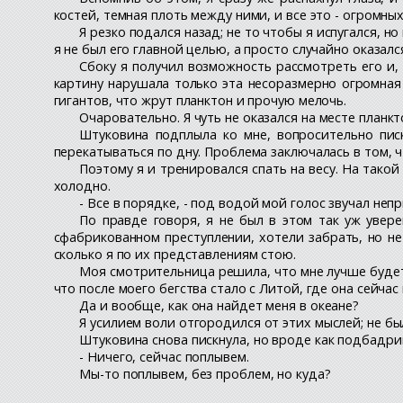
костей, темная плоть между ними, и все это - огромны
Я резко подался назад; не то чтобы я испугался, 
я не был его главной целью, а просто случайно оказался
Сбоку я получил возможность рассмотреть его и,
картину нарушала только эта несоразмерно огромная п
гигантов, что жрут планктон и прочую мелочь.
Очаровательно. Я чуть не оказался на месте планкт
Штуковина подплыла ко мне, вопросительно писк
перекатываться по дну. Проблема заключалась в том, ч
Поэтому я и тренировался спать на весу. На такой
холодно.
- Все в порядке, - под водой мой голос звучал неп
По правде говоря, я не был в этом так уж увере
сфабрикованном преступлении, хотели забрать, но не 
сколько я по их представлениям стою.
Моя смотрительница решила, что мне лучше будет у
что после моего бегства стало с Литой, где она сейчас 
Да и вообще, как она найдет меня в океане?
Я усилием воли отгородился от этих мыслей; не бы
Штуковина снова пискнула, но вроде как подбадри
- Ничего, сейчас поплывем.
Мы-то поплывем, без проблем, но куда?