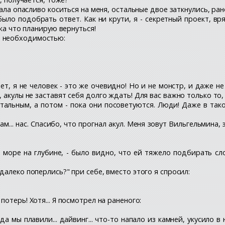
жала опасливо коситься на меня, остальные двое заткнулись, ранен
 было подобрать ответ. Как ни крути, я - секретный проект, в
ока что планирую вернуться!
и необходимостью:
ет, я не человек - это же очевидно! Но и не монстр, и даже не
 акулы не заставят себя долго ждать! Для вас важно только то, 
тальным, а потом - пока они посоветуются. Люди! Даже в тако
ам... нас. Спасибо, что прогнал акул. Меня зовут Вильгельмина, 
море на глубине, - было видно, что ей тяжело подбирать слова
далеко поперлись?" при себе, вместо этого я спросил:
потерь! Хотя... Я посмотрел на раненого:
да мы плавили... дайвинг... что-то напало из камней, укусило в