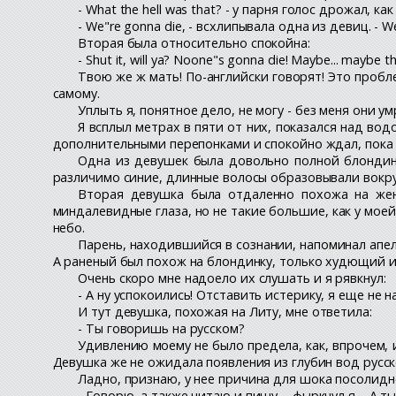
- What the hell was that? - у парня голос дрожал, ка
- We"re gonna die, - всхлипывала одна из девиц. - We"r
Вторая была относительно спокойна:
- Shut it, will ya? Noone"s gonna die! Maybe... maybe th
Твою же ж мать! По-английски говорят! Это пробл
самому.
Уплыть я, понятное дело, не могу - без меня они у
Я всплыл метрах в пяти от них, показался над вод
дополнительными перепонками и спокойно ждал, пока 
Одна из девушек была довольно полной блондинко
различимо синие, длинные волосы образовывали вокру
Вторая девушка была отдаленно похожа на жену
миндалевидные глаза, но не такие большие, как у моей
небо.
Парень, находившийся в сознании, напоминал апель
А раненый был похож на блондинку, только худющий и 
Очень скоро мне надоело их слушать и я рявкнул:
- А ну успокоились! Отставить истерику, я еще не н
И тут девушка, похожая на Литу, мне ответила:
- Ты говоришь на русском?
Удивлению моему не было предела, как, впрочем, и
Девушка же не ожидала появления из глубин вод русс
Ладно, признаю, у нее причина для шока посолидне
- Говорю, а также читаю и пишу, - фыркнул я. - А т