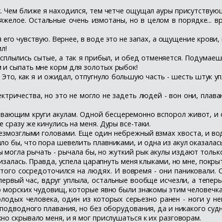
х. Чем ближе я находился, тем четче ощущал ауры присутствую
яжелое. Остальные очень измотаны, но в целом в порядке... в
 его чувствую. Вернее, в воде это не запах, а ощущение крови,
л!
сплылись сытые, а так я прибыл, и обед отменяется. Подумаешь,
и сыпать мне корм для золотых рыбок!
 Это, как я и ожидал, отпугнуло большую часть - шесть штук у
ектричества, но это не могло не задеть людей - вон они, пла
ывающим круги акулам. Одной бесцеремонно вспорол живот, и 
сразу же кинулись на меня. Дуры все-таки.
безмозглыми головами. Еще один небрежный взмах хвоста, и вод
о бы, что пора шевелить плавниками, и одна из акул оказалас
ы могла рычать - рычала бы, но жуткий рык акулы издают только
изалась. Правда, успела царапнуть меня клыками, но мне, покры
того сосредоточился на людях. И вовремя - они паниковали. С
первый час, вдруг уплыла, остальные вообще исчезли, а тепер
о морских чудовищ, которые явно были знакомы этим человечка
лодых человека, один из которых серьезно ранен - ноги у н
подводного плавания, но без оборудования, да и никакого судн
но скрывало меня, и я мог прислушаться к их разговорам.