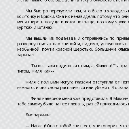
Мы быстро перекусили тем, что было в холодильни
кофточку и брюки. Она их ненавидела, потому что он
меня шерсть погуще и кожа потолще, поэтому я уже 
куртках и штанах.
Мы вышли из подъезда и отправились по привычн
развернувшись к нам спиной и, видимо, уткнувшись в 
необычной, почти красной шерстью, большими клыка
зарычал:
— Ты все-таки водишься с ним, а, Филена! Ты три 
тигры, Филя. Как–-
Филя с полными испуга глазами отступила от него
немного, и она снова расплачется или убежит. Я оскал
— Филя наверное меня уже представила. Я Максим, 
тебе самому было на нее плевать, раз ей приходилось
Лис зарычал:
— Наглец! Она с тобой спит, ест, мне говорит, что 