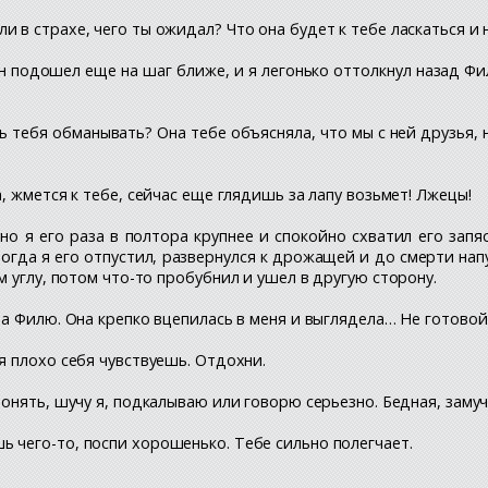
 в страхе, чего ты ожидал? Что она будет к тебе ласкаться и 
он подошел еще на шаг ближе, и я легонько оттолкнул назад Фи
 тебя обманывать? Она тебе объясняла, что мы с ней друзья, 
, жмется к тебе, сейчас еще глядишь за лапу возьмет! Лжецы!
о я его раза в полтора крупнее и спокойно схватил его запяст
Тогда я его отпустил, развернулся к дрожащей и до смерти напу
 углу, потом что-то пробубнил и ушел в другую сторону.
а Филю. Она крепко вцепилась в меня и выглядела… Не готовой к
я плохо себя чувствуешь. Отдохни.
понять, шучу я, подкалываю или говорю серьезно. Бедная, заму
 чего-то, поспи хорошенько. Тебе сильно полегчает.