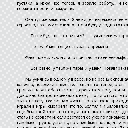
пустяки, а из-за нее теперь я завалю работу… Я н
неожиданности. И замурчал.
Она тут же замолчала. Я не видел выражения ее м
серьезно, поэтому очевидно, что я буду усердно гото
— Ты не будешь готовиться? — с удивлением спрос
— Потом. У меня еще есть запас времени.
Филя поежилась, и стало понятно, что ей некомфор
— Все равно, у тебя же пары. И у меня. Позавтрака
Мы учились в одном универе, но на разных специа
конечно, поселились вместе. Я спал в гостиной, а она
привыкать: мы оба спали на деревянном полу почти 
довольно быстро переехала к нему. То ли оттого, что 
знаю, не лезу в ее личную жизнь. Но она часто приход
играли в игры, смотрели что-то, болтали и баловалис
еще был свой ключ, поэтому я частенько, приходя дом
спать на кровати и, если заставал ее уже по привычке
нам было трудно устоять, но у нее был парень, да и м
Я стал намного больше ценить такую близость с ней и