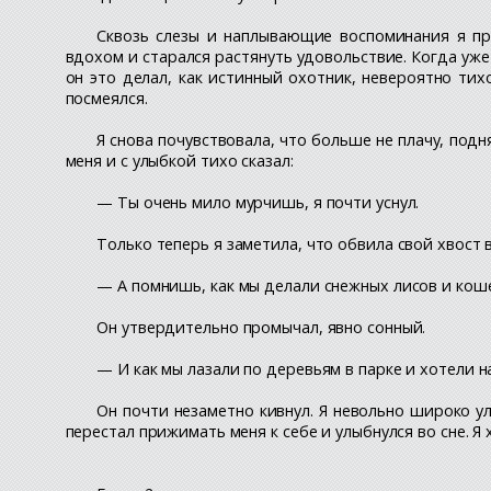
Сквозь слезы и наплывающие воспоминания я пр
вдохом и старался растянуть удовольствие. Когда уже
он это делал, как истинный охотник, невероятно тих
посмеялся.
Я снова почувствовала, что больше не плачу, подня
меня и с улыбкой тихо сказал:
— Ты очень мило мурчишь, я почти уснул.
Только теперь я заметила, что обвила свой хвост в
— А помнишь, как мы делали снежных лисов и коше
Он утвердительно промычал, явно сонный.
— И как мы лазали по деревьям в парке и хотели 
Он почти незаметно кивнул. Я невольно широко у
перестал прижимать меня к себе и улыбнулся во сне. Я х