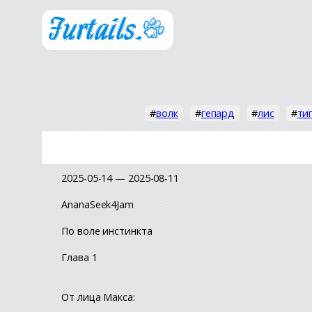
#
волк
#
гепард
#
лис
#
ти
2025-05-14 — 2025-08-11
AnanaSeek4Jam
По воле инстинкта
Глава 1
От лица Макса: