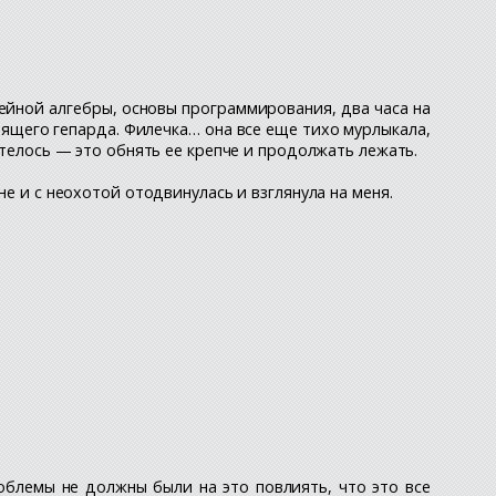
нейной алгебры, основы программирования, два часа на
пящего гепарда. Филечка… она все еще тихо мурлыкала,
отелось — это обнять ее крепче и продолжать лежать.
не и с неохотой отодвинулась и взглянула на меня.
роблемы не должны были на это повлиять, что это все