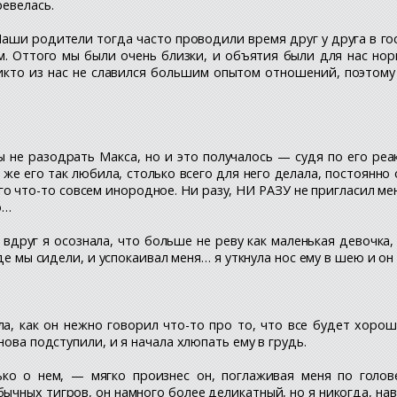
ревелась.
аши родители тогда часто проводили время друг у друга в гос
. Оттого мы были очень близки, и объятия были для нас нор
никто из нас не славился большим опытом отношений, поэтом
ы не разодрать Макса, но и это получалось — судя по его реа
Я же его так любила, столько всего для него делала, постоянно 
его что-то совсем инородное. Ни разу, НИ РАЗУ не пригласил м
о…
вдруг я осознала, что больше не реву как маленькая девочка,
де мы сидели, и успокаивал меня… я уткнула нос ему в шею и он
ла, как он нежно говорил что-то про то, что все будет хоро
нова подступили, и я начала хлюпать ему в грудь.
 о нем, — мягко произнес он, поглаживая меня по голове.
чных тигров, он намного более деликатный, но я никогда, нав