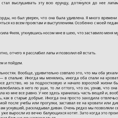
е стал выслушивать эту всю ерунду, дотянулся до нее лапа
орды, но был уверен, что она была удивлена. Я много времени
виться ко всем проектам и выступлениям. Особенно с моей педа
ила Филя, уткнувшись носом мне в шею, что заставило меня м
тно, отчего я расслабил лапы и позволил ей встать.
ем и пойдем.
льностях. Вообще, удивительно совпало это, что мы оба уехали
 — в спальне. Иногда мы менялись, иногда оба спали на крова
все детство, но за подростковую и начало взрослой жизни бы
влюбилась в него по уши, то ли оттого, что он, узнав, что о
ила ко мне все равно. У нее здесь хранилась часть вещей и, во
ь, как в старые добрые. Иногда она просто заходила отвлечься
ой после учебы или прогулки, заставал ее на кровати или ди
 там уснувшей, раскладывал диван. Очень редко мы позволяли 
ы уже выросли из вечно балующихся котят. Зато когда это про
 стал больше ею наслаждаться.