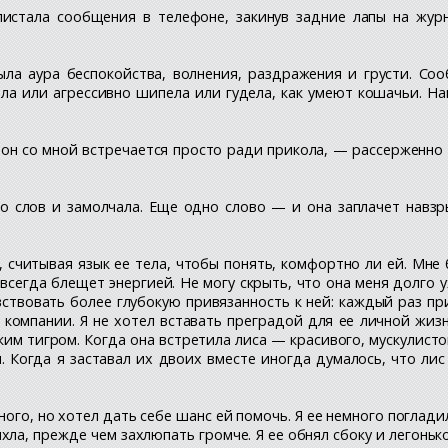
листала сообщения в телефоне, закинув задние лапы на жур
ыла аура беспокойства, волнения, раздражения и грусти. Со
ала или агрессивно шипела или гудела, как умеют кошачьи. На
о он со мной встречается просто ради прикола, — рассерженно
о слов и замолчала. Еще одно слово — и она заплачет навзр
 считывая язык ее тела, чтобы понять, комфортно ли ей. Мне 
сегда блещет энергией. Не могу скрыть, что она меня долго
увствовать более глубокую привязанность к ней: каждый раз 
е компании. Я не хотел вставать преградой для ее личной жиз
ким тигром. Когда она встретила лиса — красивого, мускулисто
. Когда я заставал их двоих вместе иногда думалось, что лис
ного, но хотел дать себе шанс ей помочь. Я ее немного поглад
хла, прежде чем захлюпать громче. Я ее обнял сбоку и легонько