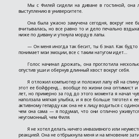
Мы с Филей сидели на диване в гостиной, она 
выступлению в университете.
Она была ужасно замучена сегодня, вокруг нее б
вчитывалась, но все равно то и дело печально вздых
ниже по дивану и уткнула морду в лапы.
— Он меня иногда так бесит, ты б знал. Как будт
понимает мои эмоции, все с таким натугом идет…
Голос начинал дрожать, она проглотила нескольк
опустив уши и обернув длинный хвост вокруг себя.
Я отложил компьютер и положил лапу ей на спину,
этот ее бойфренд… вообще по жизни она оптимист и в
лет, но примерно за год до этого момента я начал ч
наползала мягкая улыбка, и я все больше тяготел к е
активному гепарду как она не к лицу водиться с одино
чем она сама — я подумал, что они отлично уживутся
неугомонный, чем Филя.
Я не хотел делать ничего инвазивного или неумест
реакцией. Она не отбрыкнула меня и на мгновение зати