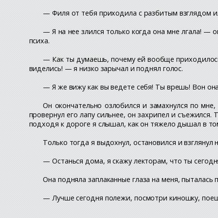
— Филя от тебя приходила с разбитым взглядом или
— Я на нее злился только когда она мне лгала! — 
психа.
— Как ты думаешь, почему ей вообще приходилось
виделись! — я низко зарычал и поднял голос.
— Я же вижу как вы ведете себя! Ты врешь! Вон она
Он окончательно озлобился и замахнулся по мне, н
провернул его лапу сильнее, он захрипел и съежился. 
подходя к дороге я слышал, как он тяжело дышал в том
Только тогда я выдохнул, остановился и взглянул н
— Останься дома, я скажу лекторам, что ты сегодн
Она подняла заплаканные глаза на меня, пыталась 
— Лучше сегодня полежи, посмотри киношку, поешь