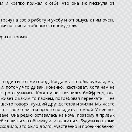
ми и крепко прижал к себе, что она аж пискнула от
 трачу на свою работу и учебу и отношусь к ним очень
нтичностью и любовью к своему делу.
урчать громче.
 в один и тот же город. Когда мы это обнаружили, мы,
ти, потому что диван, конечно, жестковат. Хотя нам не
стро отучились. Когда у нее появился бойфренд, она
на живет с каким-то парнем, потребовал переехать — не
обще-то говоря, лучший друг детства и жизни. Мы часто
 от своего лиса и просто посидеть со мной. У нее все
ване. Она редко оставалась на ночь, поэтому я привык
себе валяться в обнимку или гладиться. Будучи кошками
исходило, это было долго, чувственно и проникновенно.