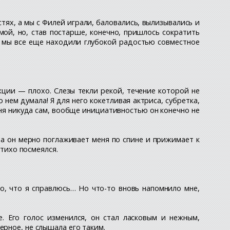
тях, а мы с Филей играли, баловались, вылизывались и
мой, но, став постарше, конечно, пришлось сократить
у мы все еще находили глубокой радостью совместное
кции — плохо. Слезы текли рекой, течение которой не
о нем думала! Я для него кокетливая актриса, субретка,
еня никуда сам, вообще инициативностью он конечно не
 а он мерно поглаживает меня по спине и прижимает к
 тихо посмеялся.
шо, что я справлюсь… Но что-то вновь напомнило мне,
 Его голос изменился, он стал ласковым и нежным,
ерное, не слышала его таким.