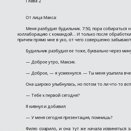
Глава 2
От лица Макса:
Меня разбудил будильник. 7:50, пора собираться 
коллаборацию с командой… И только после обработки п
причем прямо мне в ухо, от чего совершенно забываютс
Будильник разбудил ее тоже, буквально через мину
— Доброе утро, Максик.
— Доброе, — я усмехнулся. — Ты меня усыпила вче
Она широко улыбнулась, но потом то ли что-то вс
— Тебе к первой сегодня?
Я кивнул и добавил:
— У меня сегодня презентация, помнишь?
Филю озарило, и она тут же начала извиняться з