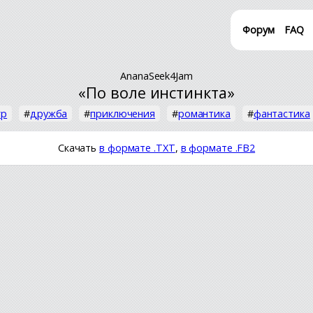
Форум
FAQ
AnanaSeek4Jam
«По воле инстинкта»
гр
#
дружба
#
приключения
#
романтика
#
фантастика
Скачать
в формате .TXT
,
в формате .FB2