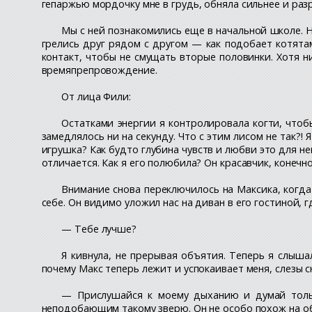
гепаржью мордочку мне в грудь, обняла сильнее и раз
Мы с ней познакомились еще в начальной школе. Н
грелись друг рядом с другом — как подобает котятам
контакт, чтобы не смущать вторые половинки. Хотя 
времяпрепровождение.
От лица Фили:
Остатками энергии я контролировала когти, чтоб
замедлялось ни на секунду. Что с этим лисом не так?! 
игрушка? Как будто глубина чувств и любви это для н
отличается. Как я его полюбила? Он красавчик, конечн
Внимание снова переключилось на Максика, когда 
себе. Он видимо уложил нас на диван в его гостиной, г
— Тебе лучше?
Я кивнула, не прерывая объятия. Теперь я слыша
почему Макс теперь лежит и успокаивает меня, слезы с
— Прислушайся к моему дыханию и думай только
неподобающим такому зверю. Он не особо похож на обы