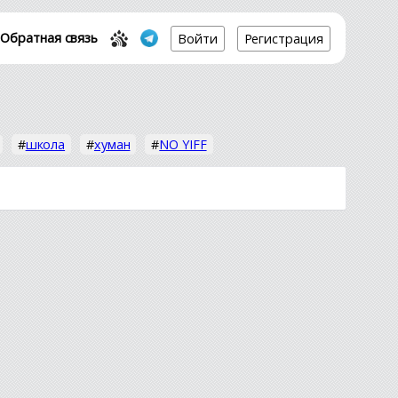
Обратная связь
Войти
Регистрация
#
школа
#
хуман
#
NO YIFF