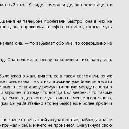
нальный стол. Я сидел рядом и делал презентацию к
общения на телефоне пролетали быстро, она в них не
конец она опрокинула телефон на живот, сползла чуть
 начала она, — то забывает обо мне, то совершенно не
ыд. Она положила голову на колени и тихо заскулила,
было ужасно жаль видеть ее в таком состоянии, ох уж
 уже привлекала… мы с ней дружили уже больше десяти
при виде нее на мою угрюмую тигриную морду невольно
ни впрочем, потому что всегда был уверен, что такому
го, немного дерзкого и уж точно не менее энергичного,
 (как бы удивительно это ни было) еще более яркий и
ил по спине с наивысшей аккуратностью, наблюдая за ее
 прижал к себе, ничего не произнеся. Она уткнула свою