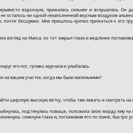
ерывисто вздохнула, прижалась сильнее и вслушалась. Он д
 не осталось ни одной незаполненной вкусным воздухом альве
о, почти бесшумно. Мне пришлось крепко прижаться к его гр
ла взгляд на Макса, но тот закрыл глаза и медленно поглаживал
округ его ног, громко мурчала и улыбалась.
к на вашем участке, когда мы были маленькими?
найти широкую высокую ветку, чтобы там лежать и смотреть на 
лыбнулась, подтянулась повыше, положила свою морду ему на п
ихикнула, сомкнула глаза и, поглаживая его по спине, быстро ус