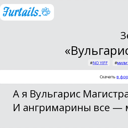
З
«Вульгари
#
NO YIFF
#
мили
Скачать
в фор
А я Вульгарис Магистр
И ангримарины все — 