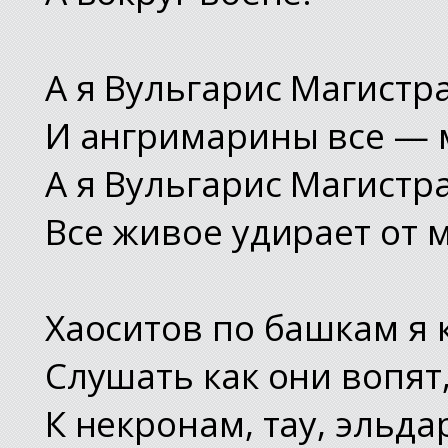
А я Вульгарис Магистр
И ангримарины все — 
А я Вульгарис Магистр
Все живое удирает от 
Хаоситов по башкам я 
Слушать как они вопят
К некронам, тау, эльд