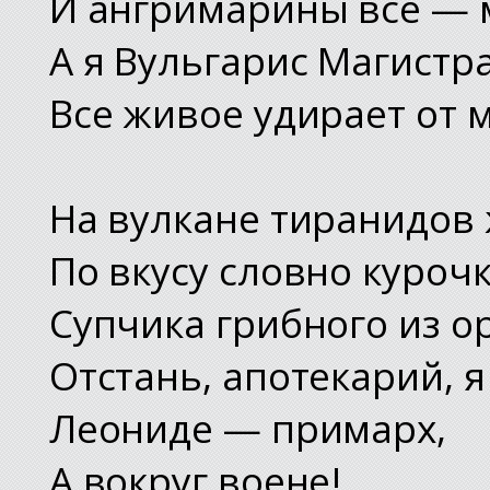
И ангримарины все — 
А я Вульгарис Магистр
Все живое удирает от 
На вулкане тиранидов 
По вкусу словно курочк
Супчика грибного из о
Отстань, апотекарий, я
Леониде — примарх,
А вокруг воене!