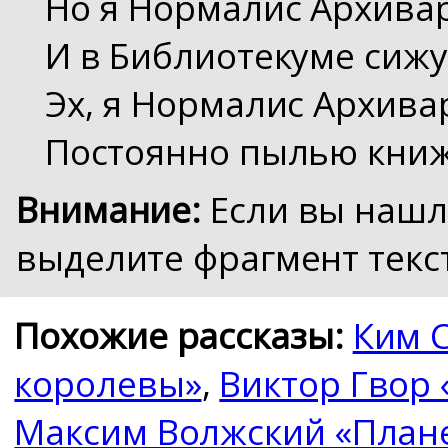
Но я Нормалис Архивар
И в Библиотекуме сижу
Эх, я Нормалис Архива
Постоянно пылью кни
Внимание:
Если вы нашл
выделите фрагмент текст
Похожие рассказы:
Ким 
королевы»
,
Виктор Гвор 
Максим Волжский «План