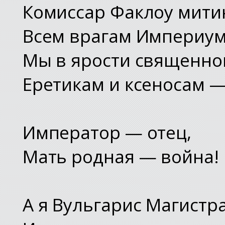
Комиссар Факлоу мити
Всем врагам Империум
Мы в ярости священно
Еретикам и ксеносам —
Император — отец,
Мать родная — война!
А я Вульгарис Магистр