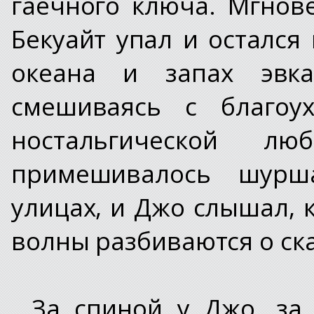
гаечного ключа. Мгнов
Бекуайт упал и осталс
океана и запах эвка
смешиваясь с благоу
ностальгической лю
примешивалось шур
улицах, и Джо слышал, 
волны разбиваются о ск
За спиной у Джо, за