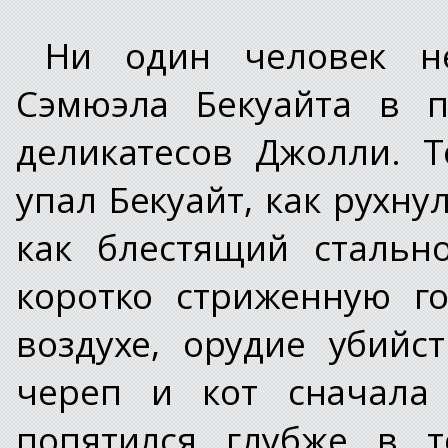
Ни один человек н
Сэмюэла Бекуайта в п
деликатесов Джолли. Т
упал Бекуайт, как рухну
как блестящий стальн
коротко стриженную го
воздухе, орудие убийс
череп и кот сначала 
попятился глубже в т