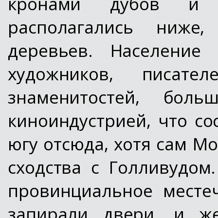
кронами дубов и 
располагались ниже
деревьев. Население 
художников, писате
знаменитостей, бол
киноиндустрией, что со
югу отсюда, хотя сам М
сходства с Голливудом
провинциальное местеч
запирали двери, и же