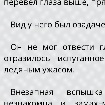
перевел глаза выше, пр
Вид у него был озадач
Он не мог отвести г
отразилось испуганно
ледяным ужасом.
Внезапная вспышк
незнакомца, и, замах