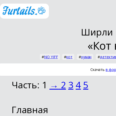
Ширли 
«Кот 
#
NO YIFF
#
кот
#
хуман
#
детекти
Скачать
в фор
Часть: 1
→
2
3
4
5
Главная