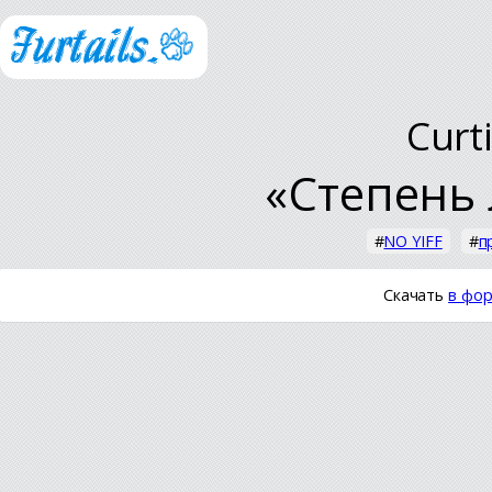
Curt
«Степень
#
NO YIFF
#
п
Скачать
в фор