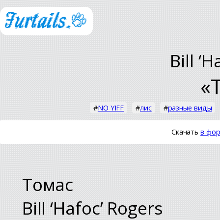
Bill ‘
«
#
NO YIFF
#
лис
#
разные виды
Скачать
в фор
Томас
Bill ‘Hafoc’ Rogers