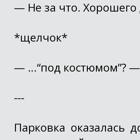
— Не за что. Хорошего 
*щелчок*
— ...“под костюмом”? —
---
Парковка оказалась д