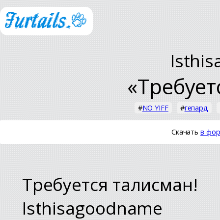
Isthi
«Требует
#
NO YIFF
#
гепард
Скачать
в фор
Требуется талисман!
Isthisagoodname