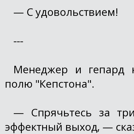
— С удовольствием!
---
Менеджер и гепард 
полю "Кепстона".
— Спрячьтесь за три
эффектный выход, — ска