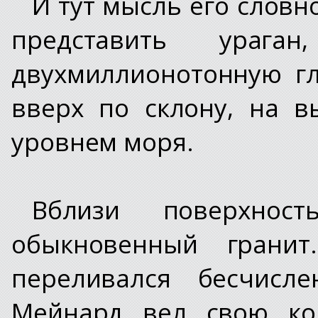
И тут мысль его словн
представить урага
двухмиллионотонную г
вверх по склону, на в
уровнем моря.
Вблизи поверхнос
обыкновенный грани
переливался бесчисл
Мейнард вел свою ко