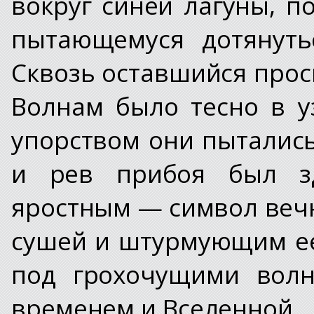
вокруг синей лагуны, п
пытающемуся дотянуть
Сквозь оставшийся прос
Волнам было тесно в у
упорством они пыталис
и рев прибоя был з
яростным — символ веч
сушей и штурмующим ее
под грохочущими волн
временем и Вселенной.