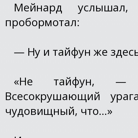
Мейнард услышал,
пробормотал:
— Ну и тайфун же здес
«Не тайфун, — 
Всесокрушающий урага
чудовищный, что…»