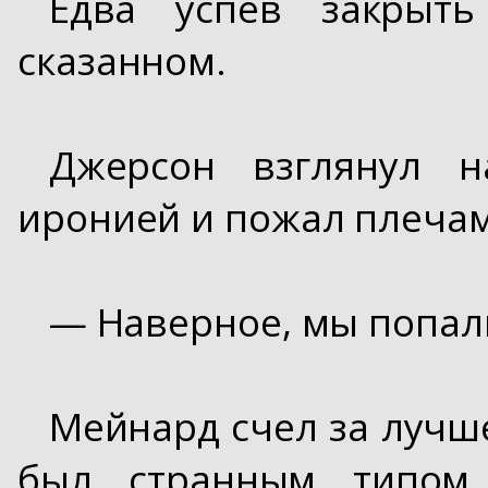
Едва успев закрыт
сказанном.
Джерсон взглянул 
иронией и пожал плеча
— Наверное, мы попали
Мейнард счел за лучш
был странным типом.