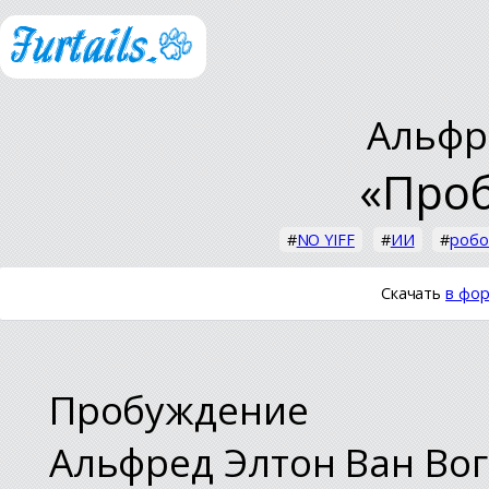
Альфр
«Про
#
NO YIFF
#
ИИ
#
робо
Скачать
в фор
Пробуждение
Альфред Элтон Ван Вог