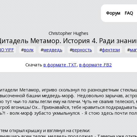
Форум
FAQ
Christopher Hughes
Цитадель Метамор. История 4. Ради знани
O YIFF
#
волк
#
медведь
#
верность
#
фентези
#
ма
Скачать
в формате .TXT
,
в формате .FB2
итадели Метамор, игриво скользнул по разноцветным стеклы
 высоченной башни медведь-морф. Недовольно зарычав, астро
 тут чьи-то лапы легли ему на плечи. Чуть не свалив телескоп,
я в гроб вгонишь! Ох... Признавайся, тебе нравиться подкрадывать
! - волк-морф зубасто ухмыльнулся. - Я стою здесь почти пол
тем открыл крышку и взглянул на стрелки:
отянувшись всем телом, медведь продолжил. - Таверна уже откр