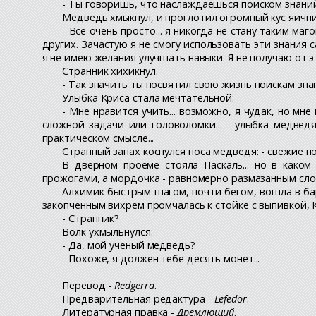
- Ты говоришь, что наслаждаешься поиском знаний.
Медведь хмыкнул, и проглотил огромный кус яичн
- Все очень просто... я никогда не стану таким маг
других. Зачастую я не смогу использовать эти знания с
я не имею желания улучшать навыки. Я не получаю от э
Странник хихикнул.
- Так значить ты посвятил свою жизнь поискам зна
Улыбка Криса стала мечтательной:
- Мне нравится учить... возможно, я чудак, но мн
сложной задачи или головоломки... - улыбка медвед
практическом смысле...
Странный запах коснулся носа медведя: - свежие н
В дверном проеме стояла Паскаль... но в како
прожогами, а мордочка - равномерно размазанным сл
Алхимик быстрым шагом, почти бегом, вошла в ба
закопченным вихрем промчалась к стойке с выпивкой, 
- Странник?
Волк ухмыльнулся:
- Да, мой ученый медведь?
- Похоже, я должен тебе десять монет...
Перевод -
Redgerra
.
Предварительная редактура -
Lefedor
.
Литературная правка -
Дремлющий
.