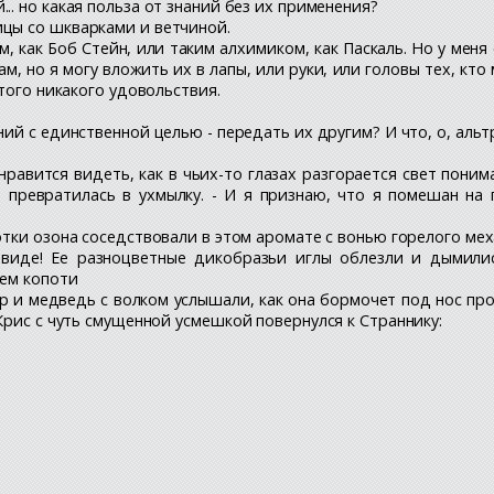
.. но какая польза от знаний без их применения?
ицы со шкварками и ветчиной.
ом, как Боб Стейн, или таким алхимиком, как Паскаль. Но у меня 
ам, но я могу вложить их в лапы, или руки, или головы тех, кто 
того никакого удовольствия.
ний с единственной целью - передать их другим? И что, о, альт
е нравится видеть, как в чьих-то глазах разгорается свет пон
я превратилась в ухмылку. - И я признаю, что я помешан на 
отки озона соседствовали в этом аромате с вонью горелого мех
м виде! Ее разноцветные дикобразьи иглы облезли и дымил
оем копоти
р и медведь с волком услышали, как она бормочет под нос про
Крис с чуть смущенной усмешкой повернулся к Страннику: