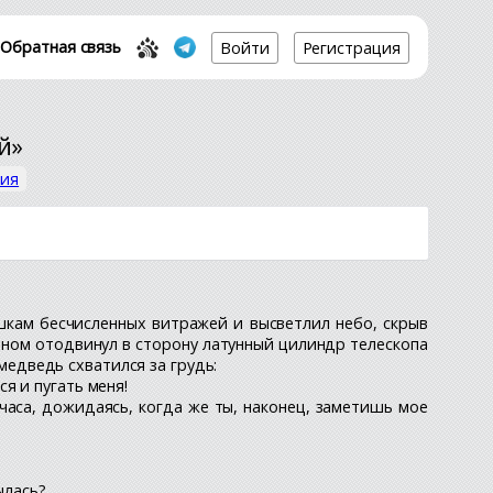
Обратная связь
Войти
Регистрация
й»
гия
шкам бесчисленных витражей и высветлил небо, скрыв
ном отодвинул в сторону латунный цилиндр телескопа
 медведь схватился за грудь:
ся и пугать меня!
часа, дожидаясь, когда же ты, наконец, заметишь мое
ылась?