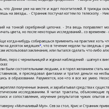
ть, что Донни уже на месте и ждет посетителей. Я трижды окл
еешь на звезды... - Странник постучал когтем по телескопу. - Ни
вший на тонкой серебряной цепочке. - Эта вещь поправляет 
ичать цвета, но после некоторых исследований... со временем -
ообще когда-нибудь собираешься применить на практике хоть ч
ли на десяток медяшек
*
, что в течение недели ты сведешь с у
 сам использовал заклинание, или пытался сделать что-либо а
ябию, перо с чернильницей и журнал наблюдений - шагнул к вин
сказ:
ли были состоятельными людьми, а я горел желанием стать маст
ставников, я преследовал фантазии и тратил деньги на несбы
ись в образовании. Разумеется, кое-что я все же умею. Неско
акреплял полученные знания, и зарабатывал средства к сущест
ретическим исследованиям. Я читал трактаты, объясняющие 
оиск и сопоставление, изучение результатов чужих опытов и
 таверну «Молчаливый Мул». Сев за стол, Крис и Странник при