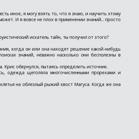
есть иное, я могу взять то, что я знаю, и научить этому
может. И я вовсе не плох в применении знаний... просто
руистический искатель тайн, ты получил от этого?
имания, когда он или она находят решение какой-нибудь
поисках знаний, неважно насколько они бесполезны в
а. Крис обернулся, пытаясь определить источник.
ись, одежда щеголяла многочисленными прорехами и
клятья на облезлый рыжий хвост Магуса. Когда же она