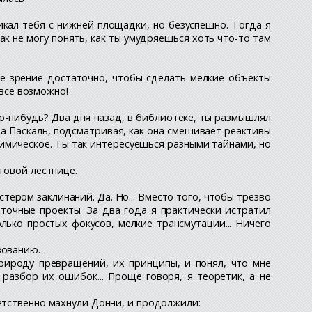
икал тебя с нижней площадки, но безуспешно. Тогда я
как не могу понять, как ты умудряешься хоть что-то там
мое зрение достаточно, чтобы сделать мелкие объекты
 все возможно!
то-нибудь? Два дня назад, в библиотеке, ты размышлял
ма Паскаль, подсматривая, как она смешивает реактивы
лхимическое. Ты так интересуешься разными тайнами, но
товой лестнице.
ером заклинаний. Да. Но... Вместо того, чтобы трезво
точные проекты. За два года я практически истратил
лько простых фокусов, мелкие трансмутации... Ничего
вованию.
природу превращений, их принципы, и понял, что мне
 разбор их ошибок... Проще говоря, я теоретик, а не
ветственно махнули Донни, и продолжили: