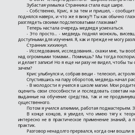
Зубастая ухмылка Странника стала еще шире.
- Собственно, Крис, я за тем и пришел, - сообщи
поднялся наверх, и что же я вижу?! Ты как обычно глаз
разглядеть своими подслеповатыми глазками?
Теперь настала очередь медведя усмехаться.
- Это просто... - медведь поднял монокль, висе
доступными для изучения. Я, как и прежде не могу разл
Странник хихикнул.
- Исследования, исследования... скажи мне, ты в
над огромными томами... Помнишь? Мы тогда поспори
и делает записи! Но я еще ни разу не видел, чтобы ты
зачем?
Крис улыбнулся и, собрав вещи - телескоп, астрол
Спустившись на пару оборотов, медведь начал рас
- В молодости я учился в школе магии. Мои родите
оценить свои способности и последовать советам на
выданные на обучение средства, так и не продвинувш
существенного.
Потом я учился алхимии, работая подмастерьем. З
В конце концов, я увидел, что имею тягу к тео
интересно не в практическое применение знаний, а п
практик.
Разговор ненадолго прервался, когда они вошли в