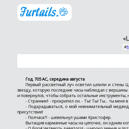
«
#
N
Год 705 AC, середина августа
Первый рассветный луч осветил шпили и стены Ц
звезду, которую последние часы наблюдал с вершины
и повернулся, чтобы собрать остальные инструменты, но
- Странник!! - прохрипел он. - Ты! Ты! Ты... ты мен
- Подкрадываться, о мой невнимательный медведь?
присутствие!
- Полчаса?! - шевельнул ушами Кристофер.
Вытащив карманные часы на цепочке, он одним ког
- О боги! Четверть девятого! - широко зевнув и п