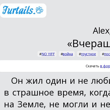
Alex
«Вчераш
#
NO YIFF
#
война
#
грустное
#
пос
Скачать
в фор
Он жил один и не люб
в страшное время, когд
на Земле, не могли и н