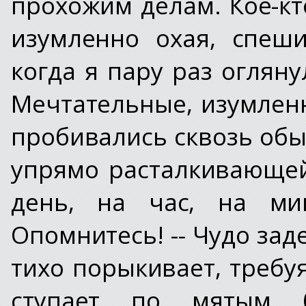
прохожим делам. Кое-кт
изумленно охая, спеш
когда я пару раз огляну
Мечтательные, изумленн
пробивались сквозь обы
упрямо расталкивающей
день, на час, на ми
Опомнитесь! -- Чудо зад
тихо порыкивает, требуя
ступает по мятым 