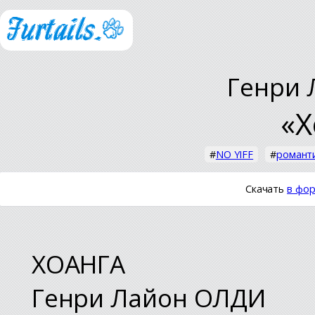
Генри
«Х
#
NO YIFF
#
романт
Скачать
в фор
ХОАНГА
Генри Лайон ОЛДИ