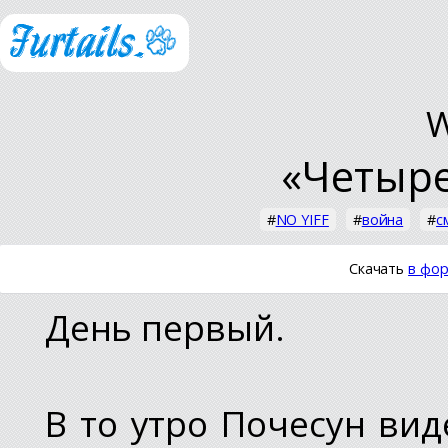
W
«Четыре
#
NO YIFF
#
война
#
с
Скачать
в фор
День первый.
В то утро Почесун вид