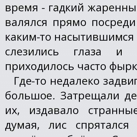
время - гадкий жаренный
валялся прямо посред
каким-то насытившимся 
слезились глаза и 
приходилось часто фырк
Где-то недалеко задви
большое. Затрещали де
их, издавало странны
думая, лис спрятался