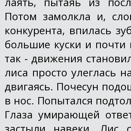
лаять, пытаяь из пос
Потом замолкла и, сл
конкурента, впилась зу
большие куски и почти 
так - движения станови
лиса просто улеглась н
двигаясь. Почесун подош
в нос. Попытался подтол
Глаза умирающей отве
застыли навеки. Лис 