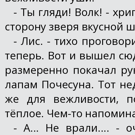
- Ты гляди! Волк! - хр
сторону зверя вкусной ш
- Лис. - тихо прогово
теперь. Вот и вышел сюд
размеренно покачал ру
лапам Почесуна. Тот не
же для вежливости, п
тёплое. Чем-то напомина
- А... Не врали.... -