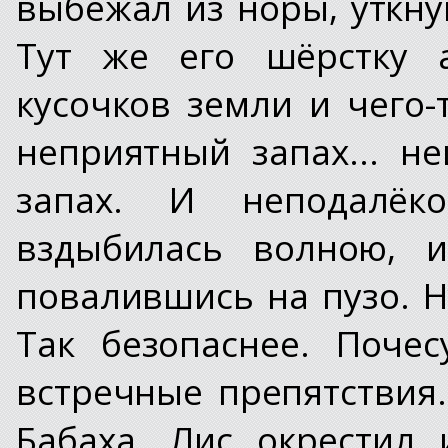
выбежал из норы, уткну
Тут же его шёрстку а
кусочков земли и чего-
неприятный запах... н
запах. И неподалёк
вздыбилась волною, и
повалившись на пузо. Н
Так безопаснее. Поче
встречные препятствия
Бабаха. Лис окрестил