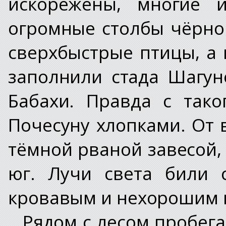
искорёжены, многие 
огромные столбы чёрног
сверхбыстрые птицы, а
заполнили стада Шагуно
Бабахи. Правда с тако
Почесуну хлопками. От 
тёмной рваной завесой,
юг. Лучи света били 
кровавым и нехорошим 
Рядом с лесом пробег