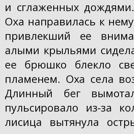
и сглаженных дождями.
Оха направилась к нему,
привлекший ее внима
алыми крыльями сидела
ее брюшко блекло све
пламенем. Оха села во
Длинный бег вымота
пульсировало из-за к
лисица вытянула ост