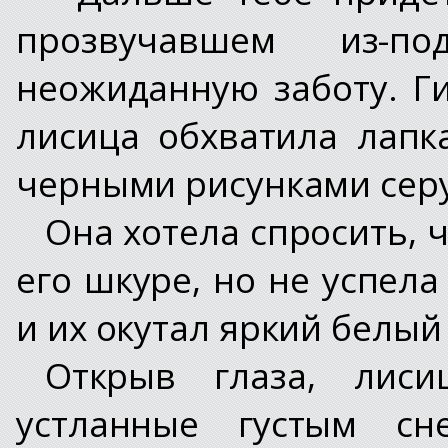
прозвучавшем из-п
неожиданную заботу. Г
лисица обхватила лапк
черными рисунками серу
Она хотела спросить, 
его шкуре, но не успела
и их окутал яркий белый 
Открыв глаза, лис
устланные густым сн