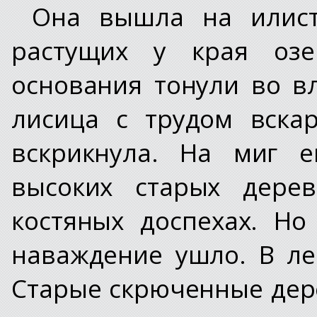
Она вышла на илист
растущих у края оз
основания тонули во в
лисица с трудом вска
вскрикнула. На миг е
высоких старых дере
костяных доспехах. Но
наваждение ушло. В ле
Старые скрюченные дер