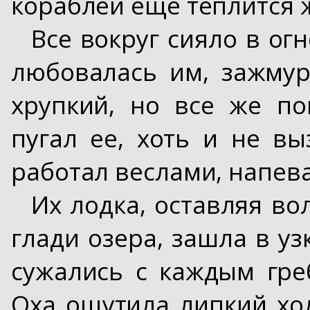
кораблей еще теплится 
Все вокруг сияло в ог
любовалась им, зажму
хрупкий, но все же п
пугал ее, хоть и не в
работал веслами, напев
Их лодка, оставляя в
глади озера, зашла в у
сужались с каждым гре
Оха ощутила липкий хо