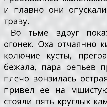
и плавно они опускал
траву.
Во тьме вдруг пок
огонек. Оха отчаянно к
колючие кусты, прегр
бежала, пара репьев п
плечо вонзилась остра
привел ее на мшистую
стояли пять круглых к