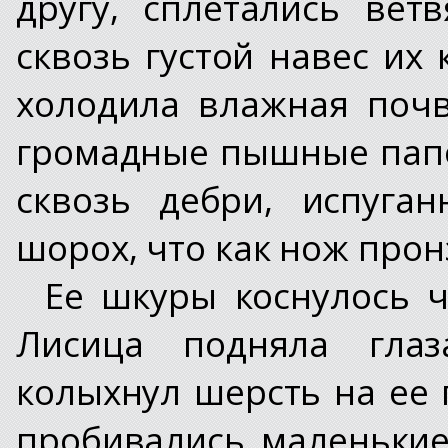
другу, сплетались вет
сквозь густой навес их
холодила влажная почв
громадные пышные пап
сквозь дебри, испуга
шорох, что как нож про
Ее шкуры коснулось ч
Лисица подняла глаз
колыхнул шерсть на ее 
пробивались маленьки