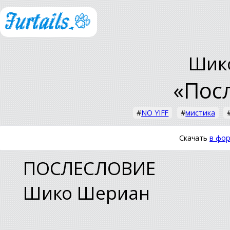
Шик
«Пос
#
NO YIFF
#
мистика
Скачать
в фор
ПОСЛЕСЛОВИЕ
Шико Шериан