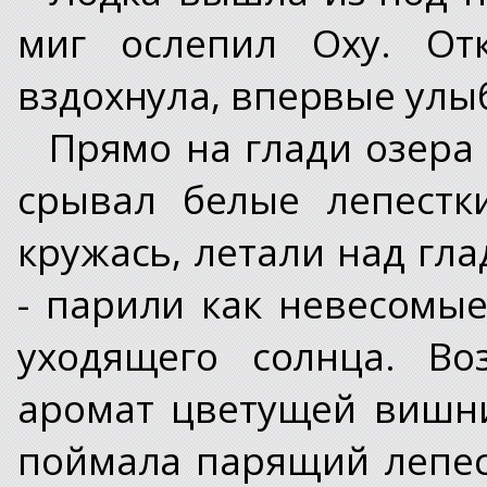
миг ослепил Оху. От
вздохнула, впервые улыб
Прямо на глади озера
срывал белые лепестк
кружась, летали над гл
- парили как невесомы
уходящего солнца. Во
аромат цветущей вишни
поймала парящий лепес