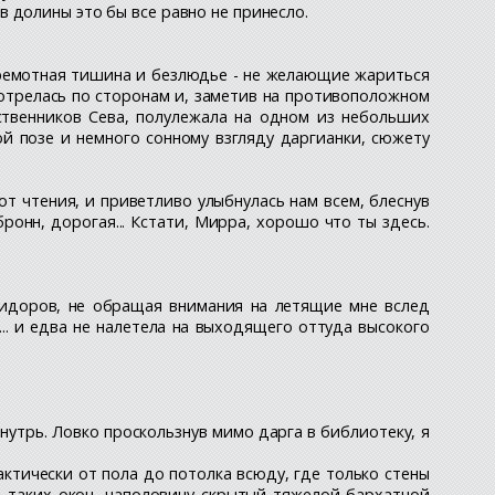
 долины это бы все равно не принесло.
дремотная тишина и безлюдье - не желающие жариться
мотрелась по сторонам и, заметив на противоположном
ственников Сева, полулежала на одном из небольших
ой позе и немного сонному взгляду даргианки, сюжету
 от чтения, и приветливо улыбнулась нам всем, блеснув
ронн, дорогая... Кстати, Мирра, хорошо что ты здесь.
оридоров, не обращая внимания на летящие мне вслед
.. и едва не налетела на выходящего оттуда высокого
внутрь. Ловко проскользнув мимо дарга в библиотеку, я
актически от пола до потолка всюду, где только стены
 таких окон, наполовину скрытый тяжелой бархатной