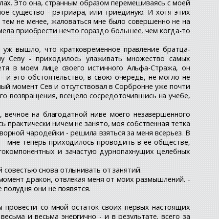
лах. Это она, странным образом перемешиваясь с моей
ное существо - рэтриара, или триединую. И хотя этих
 тем не менее, жаловаться мне было совершенно не на
мела приобрести нечто гораздо большее, чем когда-то
 уж вышло, что кратковременное правление братца-
у Севу - приходилось улаживать множество самых
етя в моем лице своего истинного Альфа-Стража, он
 и это обстоятельство, в свою очередь, не могло не
ный момент Сев и отсутствовал в Сорбронне уже почти
го возвращения, всецело сосредоточившись на учебе,
, вечное на благодатной ниве моего незавершенного
ь практически ничем не занято, моя собственная тетка
орной чародейки - решила взяться за меня всерьез. В
 - мне теперь приходилось проводить в ее обществе,
огокомпонентных и зачастую дурнопахнущих целебных
й совестью снова отлынивать от занятий.
 момент дракон, отвлекая меня от моих размышлений. -
е полудня они не появятся.
ы провести со мной остаток своих первых настоящих
есьма и весьма энергично - и в результате, всего за