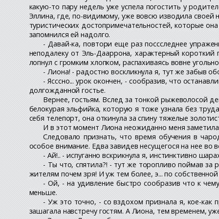
какую-то пару недель уже успела погостить у родител
Эллина, где, по-видимому, уже вовсю изводила своей 
туристических достопримечательностей, которые она 
запомнился ей надолго.
- Давай-ка, повтори еще раз поссследнее упражен
неподалеку от Эль-Дааррона, характерный короткий п
лопнул с громким хлопком, распахиваясь вовне угольн
- Лиона! - радостно воскликнула я, тут же забыв об
- Ясссно... урок окончен, - сообразив, что останав
долгожданной гостье.
Вернее, гостьям. Вслед за тонкой рыжеволосой д
белокурая эльфийка, которую я тоже узнала без труд
себя телепорт, она откинула за спину тяжелые золоти
И в этот момент Лиона неожиданно меня заметила
Следовало признать, что время обучения в чаро
особое внимание. Едва завидев несущегося на нее во в
- Ай!.. - испуганно вскрикнула я, инстинктивно шара
- Ты что, спятила?! - тут же торопливо поймав за
жителям почем зря! И уж тем более, э... по собственной
- Ой, - на удивление быстро сообразив что к чему
меньше.
- Уж это точно, - со вздохом признала я, кое-ка
зашагала навстречу гостям. А Лиона, тем временем, уж