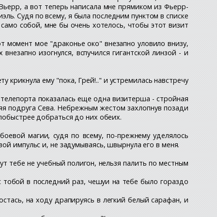
-Вьерр, а вот теперь написала мне прямиком из Фьерр-
ль. Судя по всему, я была последним пунктом в списке
само собой, мне бы очень хотелось, чтобы этот визит
от момент мое "драконье око" внезапно уловило внизу,
внезапно изогнулся, вспучился гигантской линзой - и
ту крикнула ему "пока, Грей!.." и устремилась навстречу
 телепорта показалась еще одна визитерша - стройная
няя подруга Сева. Небрежным жестом захлопнув позади
 побыстрее добраться до них обеих.
боевой магии, судя по всему, по-прежнему уделялось
ой импульс и, не задумываясь, швырнула его в меня.
Тут тебе не учебный полигон, нельзя палить по местным
 с тобой в последний раз, чешуи на тебе было гораздо
остась, на ходу драпируясь в легкий белый сарафан, и