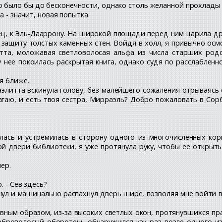
 было бы до бесконечности, однако столь желанной прохлады в
а - значит, новая попытка.
нец, к Эль-Дааррону. На широкой площади перед ним царила 
защиту толстых каменных стен. Войдя в холл, я привычно ос
литта, моложавая светловолосая альфа из числа старших род
у нее покоилась раскрытая книга, однако судя по расслабленн
дя ближе.
- Таэлитта вскинула голову, без малейшего сожаления отрываясь
гаю, и есть твоя сестра, Мирраэль? Добро пожаловать в Сорб
улась и устремилась в сторону одного из многочисленных к
двери библиотеки, я уже протянула руку, чтобы ее открыть.
мер.
. - Сев здесь?
ивнул и машинально распахнул дверь шире, позволяя мне войти 
авным образом, из-за высоких светлых окон, протянувшихся пр
броволосый оборотень обнаружился как раз возле одного из