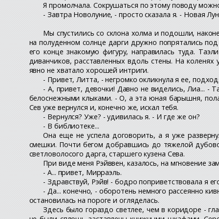
Я промолчала. Сокрушаться по этому поводу можно
- Завтра Новолуние, - просто сказала я. - Новая Лун
Мы спустились со склона холма и подошли, нако
на полуденном солнце дарги дружно попрятались под 
его конце знакомую фигуру, направилась туда. Таэ
диванчиков, расставленных вдоль стены. На коленях 
явно не хватало хорошей интриги.
- Привет, Литта, - негромко окликнула я ее, подхо
- А, привет, девочки! Давно не виделись, Лиа... 
белоснежными клыками. - О, а эта юная барышня, пола
Сев уже вернулся и, конечно же, искал тебя.
- Вернулся? Уже? - удивилась я. - И где же он?
- В библиотеке...
Она еще не успела договорить, а я уже разверн
смешки. Почти бегом добравшись до тяжелой дубовой 
светловолосого дарга, старшего кузена Сева.
При виде меня Рэйввен, казалось, на мгновение за
- А... привет, Мирраэль.
- Здравствуй, Рэйв! - бодро поприветствовала я его
- Да... конечно, - оборотень немного рассеянно к
остановилась на пороге и огляделась.
Здесь было гораздо светлее, чем в коридоре - гл
не были сплошь заставлены книжными шкафами. Сере