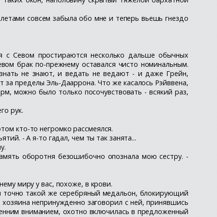
 полетами совсем забыла обо мне и теперь вьешь гнездо
я с Севом простираются несколько дальше обычных
евом брак по-прежнему оставался чисто номинальным.
знать не знают, и ведать не ведают - и даже Грейн,
т за пределы Эль-Дааррона. Что же касалось Рэйввена,
рм, можно было только посочувствовать - всякий раз,
го рук.
отом кто-то негромко рассмеялся.
ий. - А я-то гадал, чем ты так занята...
у.
 память оборотня безошибочно опознала мою сестру. -
ему миру у вас, похоже, в крови.
сел точно такой же серебряный медальон, блокирующий
 хозяина непринужденно заговорил с ней, принявшись
ренним вниманием, охотно включилась в предложенный