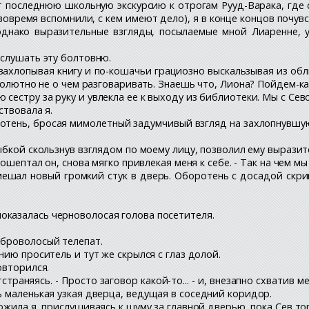
ает последнюю школьную экскурсию к отрогам Рууд-Варака, где
вовремя вспомнили, с кем имеют дело), я в конце концов почув
однако выразительные взгляды, посылаемые мной Лиаренне, у
 слушать эту болтовню.
м захлопывая книгу и по-кошачьи грациозно выскальзывая из обл
олютно не о чем разговаривать. Знаешь что, Лиона? Пойдем-ка..
сестру за руку и увлекла ее к выходу из библиотеки. Мы с Сев
ствовала я.
ротень, бросая мимолетный задумчивый взгляд на захлопнувшую
лыбкой скользнув взглядом по моему лицу, позволил ему выразит
рошептал он, снова мягко привлекая меня к себе. - Так на чем мы
ешал новый громкий стук в дверь. Оборотень с досадой скрип
оказалась черноволосая голова посетителя.
еброволосый телепат.
нию проситель и тут же скрылся с глаз долой.
овторился.
тстраняясь. - Просто заговор какой-то... - и, внезапно схватив 
 маленькая узкая дверца, ведущая в соседний коридор.
ложила я, прислушиваясь к шуму за главной дверью, пока Сев т