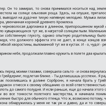
ер. Он то замирал, то снова принимался носиться над земл
стела на солнце ольховая роща. Здесь, на опушке, прятало
, выводил на дудочке тихую напевную мелодию. Музыка лилась
ра, увенчанная короной древнего Кромлеха.
я черноволосая даргианка в длинном, припорошенном мукой 
ело кувыркающихся тут же, в нагретой солнцем пыли. Маленьки
и собственную глухоту, однако опытную родительницу было 
идя, что должного эффекта это не дает, в конце концов вз
бкой хворостины, выломанной тут же в кустах. И - о, чудо! -
рином небе, продолжали плавно кружить в полете два крылаты
ась перед моими глазами, совершила сальто - и снова вернулас
рейдеринг, подлетая ближе. - Ты делаешшшь уссспехи... Я ра
ак поселившись в долине Сорбронн, я начала брать у Грей
дракон отнесся к своему обещанию со всей ответственностью.
оть до самого полудня. И если раньше, еще до начала этого о
м во все тонкости полетного мастерства, я начинала пони
ление быстро для обычного птенца. Что ж, возможно потому, чт
она обнаружилась у меня не так уж и давно, да и то соверш