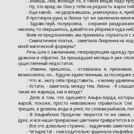
- Знаешь, Лиа, вообще-то, о таких вещах надо пре
- Ну, это вряд ли. Она у тебя на редкость жаростойк
- Еще какой, - не удержавшись, усмехнулась я, приб
Я протянула руки, и Лиона тут же заключила меня 
- Здравствуй, полукровка, - сохраняя раздража
наконец-то свершилось, давайте-ка уберемся куда-ни
Вняв ее предложению, мы принялись спускаться с 
- Симпатичное платье, - заметила Лиаренна на ход
моей магической формулы?
Речь шла о заклинании, генерирующем одежду пря
дракона и обратно. За прошедшие месяцы я уже сполн
существенный недостаток.
- Извини, пришлось, - отозвалась я, признавая
великолепно, но... будучи единственным, за последнее
- Что ж... могу себе представить, - к моему удивл
- Кстати, - заметила, между тем, Лиона. - Я слыш
такая же жарища, как и везде?
- Дело в том, что здешнего Альфа-лорда, который 
жарой, похоже, просто невозможно справиться. Сев 
трещин, а уровень воды в реке, по словам рыбаков, п
- В Эльфийских Пределах творится то же самое, 
духе, и все наши прекрасные цветники превратятся в о
- Все это довольно странно, - задумчиво заметила 
- Четыреста! - снисходительно фыркнула эльфийка.