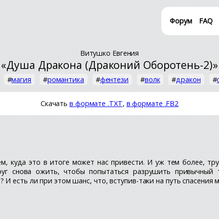
Форум
FAQ
Витушко Евгения
«Душа Дракона (Драконий Оборотень-2)»
#
магия
#
романтика
#
фентези
#
волк
#
дракон
#
Скачать
в формате .TXT
,
в формате .FB2
, куда это в итоге может нас привести. И уж тем более, тр
руг снова ожить, чтобы попытаться разрушить привычный т
И есть ли при этом шанс, что, вступив-таки на путь спасения 