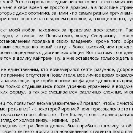
мной. Это его кровь последние несколько лет текла в моих жи
 меня в свое время не просто в дракона, а в поистине стран
оторые даже охотились за ними - по самым разным причинам -
пришлось пережить в недавнем прошлом, я, в конце концов, су
ект моей любви находился за пределами досягаемости. Так
ледно, и теперь ее Повелителю, лорду Северриану - моем
сстановлением порядка в своих владениях. Кроме того, обр
нами совершенно новый статус - более высокий, чем прежде -
ороны сопредельных даргианских общин. Вот поэтому-то в дан
том в долину Кайтранн. Ну, а мне оставалось только ждать е
не единственным, кто вознамерился сеять разумное, доброе
 по причине отсутствия Повелителя, мое личное время оказалос
ды занимающая при сорброннском альфа-доме должность придв
ва только отдышавшись после утренних упражений в воздухе
ских формул, а так же смешиванием различных сложных, мн
нец-то, появиться весьма уважительный предлог, чтобы с чисто
ссмотреть вниз? - с некоторой иронией поинтересовался в этот
тельссских спосссобностях... Тем более, что всссе равно раньш
взгляд от холмов внизу. - Извини, Грей.
 младшая сестра Лиона должна была прибыть в долину, чтоб
 своего летнего досуга эта новоявленная студентка подошла в