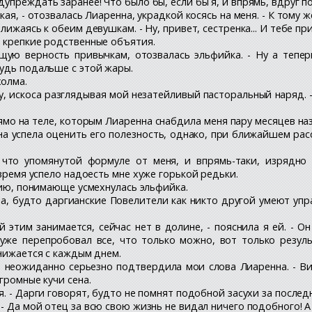
дупреждать заранее! Что было бы, если бы я, и впрямь, вдруг 
ая, - отозвалась Лиаренна, украдкой косясь на меня. - К тому же
лижаясь к обеим девушкам. - Ну, привет, сестренка... И тебе при
в крепкие родственные объятия.
ющую верность привычкам, отозвалась эльфийка. - Ну а тепе
будь подальше с этой жары.
холма.
у, искоса разглядывая мой незатейливый пасторальный наряд. -
мо на теле, которым Лиаренна снабдила меня пару месяцев н
а успела оценить его полезность, однако, при ближайшем рас
, что упомянутой формуле от меня, и впрямь-таки, изрядно
 время успело надоесть мне хуже горькой редьки.
ению, понимающе усмехнулась эльфийка.
ала, будто даргианские Повелители как никто другой умеют упр
этим занимается, сейчас нет в долине, - пояснила я ей. - Он 
уже перепробовал все, что только можно, вот только резуль
онижается с каждым днем.
- неожиданно серьезно подтвердила мои слова Лиаренна. - В
громные кучи сена.
я. - Дарги говорят, будто не помнят подобной засухи за последн
 - Да мой отец за всю свою жизнь не видал ничего подобного! А