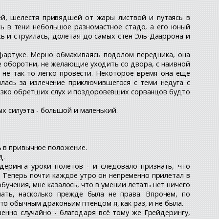
ей, шелестя привядшей от жары листвой и путаясь в
сь в тени небольшое разномастное стадо, а его юный
 и струилась, долетая до самых стен Эль-Дааррона и
фартуке. Мерно обмахиваясь подолом передника, она
е оборотни, не желающие уходить со двора, с наивной
не так-то легко провести. Некоторое время она еще
ялась за излечение приключившегося с теми недуга с
 резко обретших слух и поздоровевших сорванцов будто
х силуэта - большой и маленький.
ь в привычное положение.
д.
деринга уроки полетов - и следовало признать, что
 Теперь почти каждое утро он непременно прилетал в
бучения, мне казалось, что в умении летать нет ничего
мать, насколько прежде была не права. Впрочем, по
о обычным драконьим птенцом я, как раз, и не была.
енно случайно - благодаря всё тому же Грейдерингу,