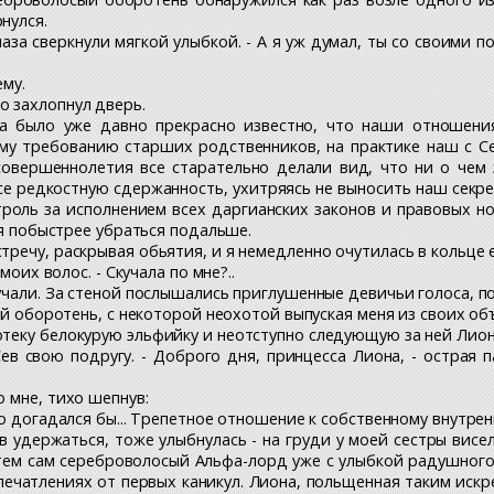
нулся.
 глаза сверкнули мягкой улыбкой. - А я уж думал, ты со своими
ему.
о захлопнул дверь.
а было уже давно прекрасно известно, что наши отношени
му требованию старших родственников, на практике наш с С
овершеннолетия все старательно делали вид, что ни о чем 
се редкостную сдержанность, ухитряясь не выносить наш секре
троль за исполнением всех даргианских законов и правовых но
ся побыстрее убраться подальше.
тречу, раскрывая обьятия, и я немедленно очутилась в кольце е
моих волос. - Скучала по мне?..
тучали. За стеной послышались приглушенные девичьи голоса, п
ый оборотень, с некоторой неохотой выпуская меня из своих объят
отеку белокурую эльфийку и неотступно следующую за ней Лион
Сев свою подругу. - Доброго дня, принцесса Лиона, - острая
о мне, тихо шепнув:
но догадался бы... Трепетное отношение к собственному внутренн
мев удержаться, тоже улыбнулась - на груди у моей сестры ви
 тем сам сереброволосый Альфа-лорд уже с улыбкой радушного
печатлениях от первых каникул. Лиона, польщенная таким иск