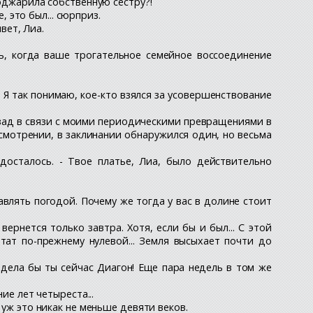
поджарила собственную сестру?!
, это был... сюрприз.
вет, Лиа.
рь, когда ваше трогательное семейное воссоединение
 Я так понимаю, кое-кто взялся за усовершенствование
азад в связи с моими периодическими превращениями в
смотрении, в заклинании обнаружился один, но весьма
 досталось. - Твое платье, Лиа, было действительно
авлять погодой. Почему же тогда у вас в долине стоит
вернется только завтра. Хотя, если бы и был... С этой
тат по-прежнему нулевой... Земля высыхает почти до
идела бы ты сейчас Диагон! Еще пара недель в том же
ие лет четыреста...
 уж это никак не меньше девяти веков.