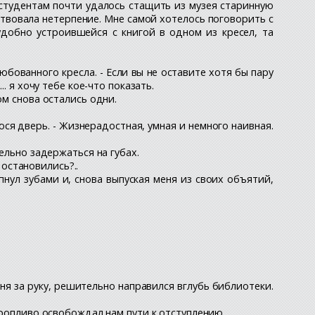
 студентам почти удалось стащить из музея старинную
ствовала нетерпение. Мне самой хотелось поговорить с
добно устроившейся с книгой в одном из кресел, та
юбованного кресла. - Если вы не оставите хотя бы пару
. я хочу тебе кое-что показать.
ом снова остались одни.
ся дверь. - Жизнерадостная, умная и немного наивная.
ельно задержаться на губах.
 остановились?..
нул зубами и, снова выпуская меня из своих объятий,
меня за руку, решительно направился вглубь библиотеки.
оропливо освобождал нам пути к отступлению.