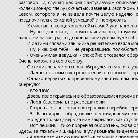
разговор - и, слушая, как она с энтузиазмом описыв
коллекционную глефу (к счастью, зазевавшиеся гномы 
Севом, которого я не видела почти целую неделю, 
предпочитала с ехидной усмешкой игнорировать.
К счастью, в конце концов ей и самой уже надоело
- Ну все, довольно, - громко заявила она, с шумо
новостей на завтра, то до конца каникул вам будет абс
И с этими словами эльфийка решительно взяла мою 
- Ну, и как она тебе? - не удержавшись, полюбопыт
- Очень милая девушка, - спокойно отозвался обо
Очень похожа на свою сестру.
С этими словами он снова обернулся ко мне и, с у
- Ладно, оставим пока родственников в покое... - п
Однако вернуться к прерванному занятию нам пом
обернулся.
- Кто там?
Дверь приоткрылась и в образовавшемся проеме п
- Лорд Северриан, не разрешите ли...
- Разрешаю, - несколько нетерпеливо перебил сер
- Э... Благодарю! - обрадовался неожиданному везе
Но едва только дверь за ним закрылась, как стук п
- Вот леший!.. - тихо прорычал оборотень, снова о
Здесь, за тяжелыми шкафами в углу комнаты виднелась
- А вдруг это что-то важное? - в сомнении предпо