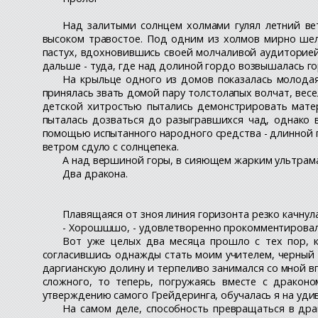
Над залитыми солнцем холмами гулял летний вет
высоком травостое. Под одним из холмов мирно шеле
пастух, вдохновившись своей молчаливой аудиторией
дальше - туда, где над долиной гордо возвышалась го
На крыльце одного из домов показалась молода
принялась звать домой пару толстолапых волчат, вес
детской хитростью пытались демонстрировать матер
пыталась дозваться до разыгравшихся чад, однако в
помощью испытанного народного средства - длинной ги
ветром сдуло с солнцепека.
А над вершиной горы, в сияющем жарким ультрама
Два дракона.
Плавящаяся от зноя линия горизонта резко качнул
- Хорошшшо, - удовлетворенно прокомментировал Г
Вот уже целых два месяца прошло с тех пор, к
согласившись однажды стать моим учителем, черный 
даргианскую долину и терпеливо занимался со мной впл
сложного, то теперь, погружаясь вместе с драконо
утверждению самого Грейдеринга, обучалась я на удив
На самом деле, способность превращаться в драк