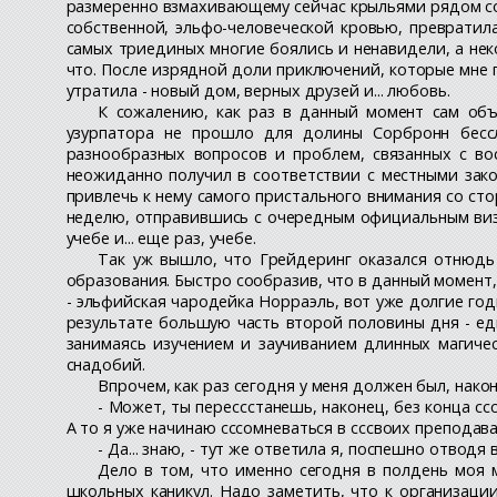
размеренно взмахивающему сейчас крыльями рядом со 
собственной, эльфо-человеческой кровью, превратила
самых триединых многие боялись и ненавидели, а нек
что. После изрядной доли приключений, которые мне 
утратила - новый дом, верных друзей и... любовь.
К сожалению, как раз в данный момент сам объ
узурпатора не прошло для долины Сорбронн бесс
разнообразных вопросов и проблем, связанных с во
неожиданно получил в соответствии с местными зако
привлечь к нему самого пристального внимания со ст
неделю, отправившись с очередным официальным визи
учебе и... еще раз, учебе.
Так уж вышло, что Грейдеринг оказался отнюдь 
образования. Быстро сообразив, что в данный момент,
- эльфийская чародейка Норраэль, вот уже долгие го
результате большую часть второй половины дня - ед
занимаясь изучением и заучиванием длинных магиче
снадобий.
Впрочем, как раз сегодня у меня должен был, нако
- Может, ты перессстанешь, наконец, без конца с
А то я уже начинаю сссомневаться в сссвоих преподава
- Да... знаю, - тут же ответила я, поспешно отводя 
Дело в том, что именно сегодня в полдень моя
школьных каникул. Надо заметить, что к организации