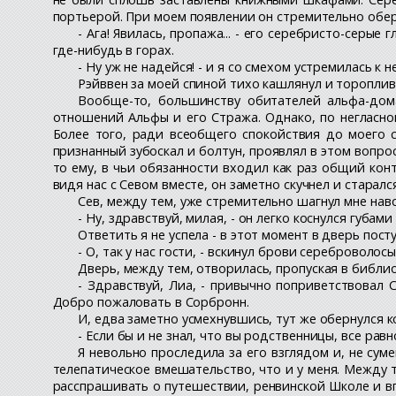
портьерой. При моем появлении он стремительно обер
- Ага! Явилась, пропажа... - его серебристо-серые
где-нибудь в горах.
- Ну уж не надейся! - и я со смехом устремилась к н
Рэйввен за моей спиной тихо кашлянул и тороплив
Вообще-то, большинству обитателей альфа-дом
отношений Альфы и его Стража. Однако, по негласно
Более того, ради всеобщего спокойствия до моего с
признанный зубоскал и болтун, проявлял в этом вопро
то ему, в чьи обязанности входил как раз общий кон
видя нас с Севом вместе, он заметно скучнел и старал
Сев, между тем, уже стремительно шагнул мне навс
- Ну, здравствуй, милая, - он легко коснулся губами 
Ответить я не успела - в этот момент в дверь пос
- О, так у нас гости, - вскинул брови сереброволос
Дверь, между тем, отворилась, пропуская в библи
- Здравствуй, Лиа, - привычно поприветствовал 
Добро пожаловать в Сорбронн.
И, едва заметно усмехнувшись, тут же обернулся к
- Если бы и не знал, что вы родственницы, все рав
Я невольно проследила за его взглядом и, не су
телепатическое вмешательство, что и у меня. Между
расспрашивать о путешествии, ренвинской Школе и в