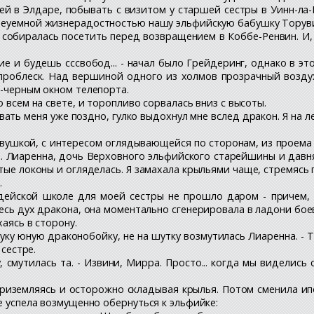
ей в Элдаре, побывать с визитом у старшей сестры в Уинн-ла
неуемной жизнерадостностью нашу эльфийскую бабушку Торувиэ
собиралась посетить перед возвращением в Коббе-Ренвин. И, 
ие и будешь сссвобод... - начал было Грейдеринг, однако в эт
роблеск. Над вершиной одного из холмов прозрачный воздух 
о-черным окном телепорта.
о всем на свете, и торопливо сорвалась вниз с высоты.
ливать меня уже поздно, гулко выдохнул мне вслед дракон. Я на ле
евушкой, с интересом оглядывающейся по сторонам, из проема
а. Лиаренна, дочь Верховного эльфийского старейшины и дав
стые локоны и огляделась. Я замахала крыльями чаще, стремясь
.
дейской школе для моей сестры не прошло даром - причем, 
есь дух дракона, она моментально сгенерировала в ладони боев
хаясь в сторону.
 руку юную драконобойку, не на шутку возмутилась Лиаренна. - 
 сестре.
, смутилась та. - Извини, Мирра. Просто... когда мы виделись
к приземляясь и осторожно складывая крылья. Потом сменила ип
е успела возмущенно обернуться к эльфийке: