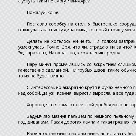
а уснуть так и не смогу. Чай-кофе?
Пожалуй, кофе.
Поставив коробку на стол, я быстренько сооруд
откинулась на спинку диванчика, который стоял у меня 
Делать не хотелось ни-че-го. Ни толком завтрак
усмехнулась. Точно. Зря, что ли, страдаю ни за что
Эх, зараза ты, Наташа… но, к сожалению, родня.
Пару минут промучившись со вскрытием слишком
качественно сделанной. Ни грубых швов, какие обычно
то их не будет видно.
С интересом, но аккуратно крутя в руках немного 
над собой. Да уж, Ксения, вырасти выросла, а все туда
Хорошо, что я сама от нее этой дребеденью не з
Задумчиво мазнув пальцем по немного пыльному б
под диванами. Такая дорогая лампа и такая грязная. И
Взгляд остановился на раковине, но вставать бы