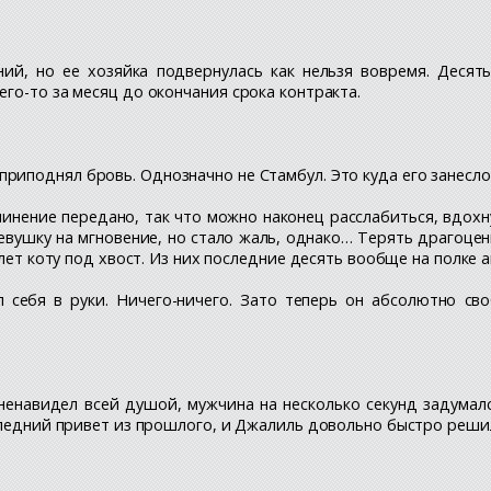
ий, но ее хозяйка подвернулась как нельзя вовремя. Десят
го-то за месяц до окончания срока контракта.
риподнял бровь. Однозначно не Стамбул. Это куда его занесло
чинение передано, так что можно наконец расслабиться, вдохн
 девушку на мгновение, но стало жаль, однако… Терять драгоц
 лет коту под хвост. Из них последние десять вообще на полке 
 себя в руки. Ничего-ничего. Зато теперь он абсолютно св
енавидел всей душой, мужчина на несколько секунд задумался
следний привет из прошлого, и Джалиль довольно быстро решил,