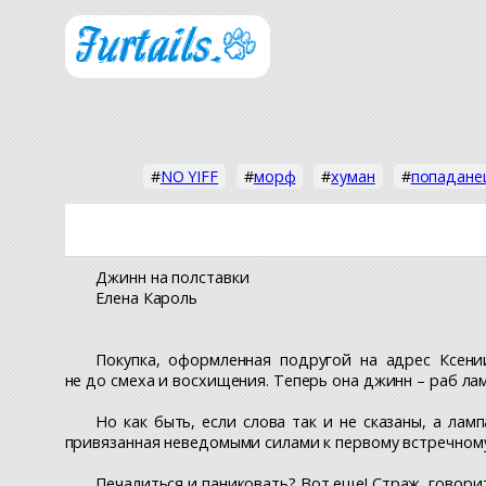
#
NO YIFF
#
морф
#
хуман
#
попадане
Джинн на полставки
Елена Кароль
Покупка, оформленная подругой на адрес Ксени
не до смеха и восхищения. Теперь она джинн – раб ла
Но как быть, если слова так и не сказаны, а ла
привязанная неведомыми силами к первому встречному
Печалиться и паниковать? Вот еще! Страж, говорит