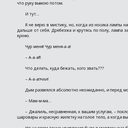
что руку вымою потом.
И тут…
Я не верю в мистику, но, когда из носика лампы
дальше от себя. Дребезжа и крутясь по полу, лампа 
кухню.
Чур меня! Чур меня-а-а!
– А-а-а!!!
Что делать, куда бежать, кого звать???
– А-а-апчхи!
Дым развеялся абсолютно неожиданно, и перед мо
– Мам-м-ма…
– Джалиль, несравненная, к вашим услугам, – по
шаровары и красную жилетку на голое тело, а когда в
Но на моем точно удивления было в миллион раз бо