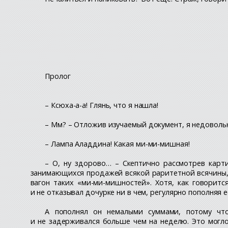
Пролог
– Ксюха-а-а! Глянь, что я нашла!
– Мм? – Отложив изучаемый документ, я недовольн
– Лампа Аладдина! Какая ми-ми-мишная!
– О, ну здорово… – Скептично рассмотрев карт
занимающихся продажей всякой раритетной всячины, я
вагон таких «ми-ми-мишностей». Хотя, как говорит
и не отказывал дочурке ни в чем, регулярно пополняя 
А пополнял он немалыми суммами, потому что
и не задерживался больше чем на неделю. Это могло 