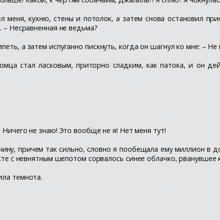
 меня, кухню, стены и потолок, а затем снова остановил при
. – Несравненная не ведьма?
петь, а затем испуганно пискнуть, когда он шагнул ко мне: – Не
акомца стал ласковым, приторно сладким, как патока, и он де
 Ничего не знаю! Это вообще не я! Нет меня тут!
ину, причем так сильно, словно я пообещала ему миллион в д
есте с невнятным шепотом сорвалось синее облачко, рванувшее 
ила темнота.