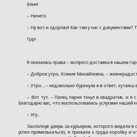
Блин!
– Ничего.
– Ну вот и здорово! Как там у нас с документами? 
Грр!
Я оказалась права – экспресс-доставка в нашем го
– Доброе утро, Ксения Михайловна, – жизнерадос
– Утро… – недовольно буркнула я в ответ, кутаясь
– Вот тут. – Палец парня ткнул в квадратик, и я
Благодарю вас, что воспользовались услугами нашей 
– Угу…
Захлопнув дверь за курьером, которого видела в 
успел примелькаться), я прижала к груди коробку и о