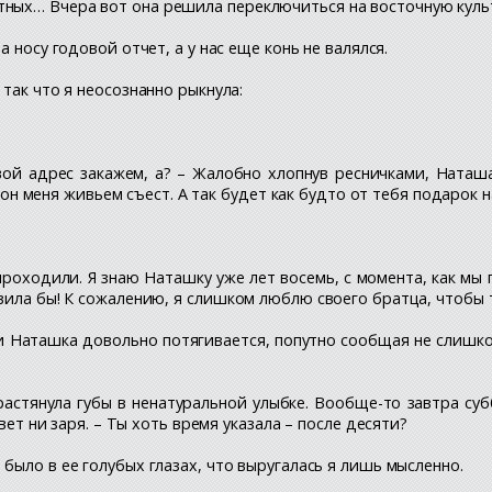
ых… Вчера вот она решила переключиться на восточную культу
а носу годовой отчет, а у нас еще конь не валялся.
 так что я неосознанно рыкнула:
твой адрес закажем, а? – Жалобно хлопнув ресничками, Ната
, он меня живьем съест. А так будет как будто от тебя подарок 
проходили. Я знаю Наташку уже лет восемь, с момента, как мы 
вила бы! К сожалению, я слишком люблю своего братца, чтобы 
 и Наташка довольно потягивается, попутно сообщая не слишко
растянула губы в ненатуральной улыбке. Вообще-то завтра суб
вет ни заря. – Ты хоть время указала – после десяти?
 было в ее голубых глазах, что выругалась я лишь мысленно.