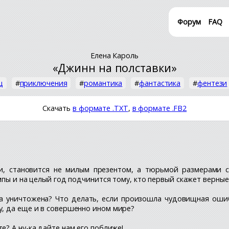
Форум
FAQ
Елена Кароль
«Джинн на полставки»
ц
#
приключения
#
романтика
#
фантастика
#
фентези
Скачать
в формате .TXT
,
в формате .FB2
и, становится не милым презентом, а тюрьмой размерами с
мпы и на целый год подчинится тому, кто первый скажет верные
мпа уничтожена? Что делать, если произошла чудовищная оши
, да еще и в совершенно ином мире?
е? А ну-ка дайте нам его поближе!