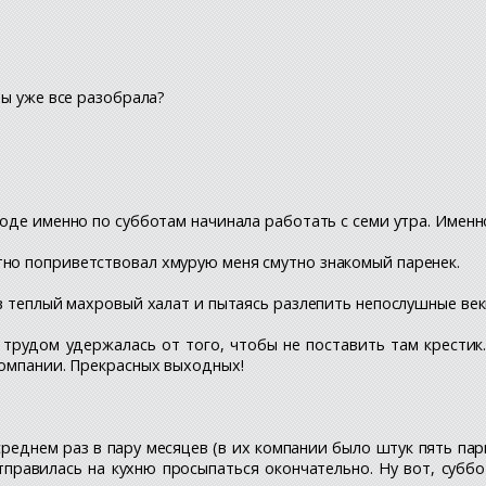
Ты уже все разобрала?
роде именно по субботам начинала работать с семи утра. Именн
тно поприветствовал хмурую меня смутно знакомый паренек.
 в теплый махровый халат и пытаясь разлепить непослушные век
 с трудом удержалась от того, чтобы не поставить там крестик
компании. Прекрасных выходных!
среднем раз в пару месяцев (в их компании было штук пять пар
тправилась на кухню просыпаться окончательно. Ну вот, суббо