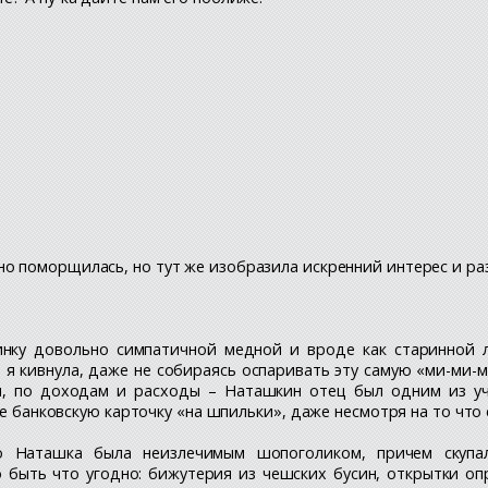
о поморщилась, но тут же изобразила искренний интерес и разв
инку довольно симпатичной медной и вроде как старинной 
 кивнула, даже не собираясь оспаривать эту самую «ми-ми-м
ся, по доходам и расходы – Наташкин отец был одним из у
ее банковскую карточку «на шпильки», даже несмотря на то что
 Наташка была неизлечимым шопоголиком, причем скупал
быть что угодно: бижутерия из чешских бусин, открытки опр