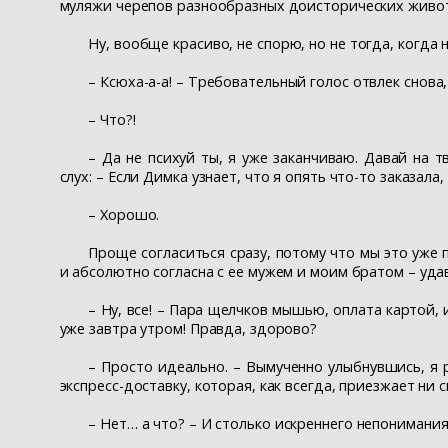
муляжи черепов разнообразных доисторических животн
Ну, вообще красиво, не спорю, но не тогда, когда н
– Ксюха-а-а! – Требовательный голос отвлек снова,
– Что?!
– Да не психуй ты, я уже заканчиваю. Давай на 
слух: – Если Димка узнает, что я опять что-то заказала
– Хорошо.
Проще согласиться сразу, потому что мы это уже 
и абсолютно согласна с ее мужем и моим братом – уда
– Ну, все! – Пара щелчков мышью, оплата картой,
уже завтра утром! Правда, здорово?
– Просто идеально. – Вымученно улыбнувшись, я 
экспресс-доставку, которая, как всегда, приезжает ни с
– Нет… а что? – И столько искреннего непонимания