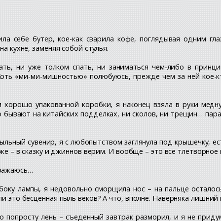
ила себе бутер, кое-как сварила кофе, поглядывая одним гл
на кухне, заменяя собой стулья.
ать, ни уже толком спать, ни заниматься чем-либо в принци
? Хоть «ми-ми-мишностью» полюбуюсь, прежде чем за ней кое-
 хорошо упакованной коробки, я наконец взяла в руки медн
 бывают на китайских подделках, ни сколов, ни трещин… пара
пыльный сувенир, я с любопытством заглянула под крышечку, ес
 же – в сказку и джиннов верим. И вообще – это все тлетворное
аражаюсь…
оку лампы, я недовольно сморщила нос – на пальце осталось
ли это бесценная пыль веков? А что, вполне. Наверняка лишний 
ло попросту лень – съеденный завтрак разморил, и я не приду