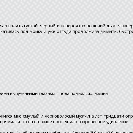
 начал валить густой, черный и невероятно вонючий дым, я за
закатилась под мойку и уже оттуда продолжила дымить, быст
ими выпученными глазами с пола поднялся… джинн.
клонился мне смуглый и черноволосый мужчина лет тридцати о
ыпрямился, то на его лице проступило откровенное удивление.
льше! Какой, к чертям собачьим, Джалиль?! Я сплю? Я чокнулас