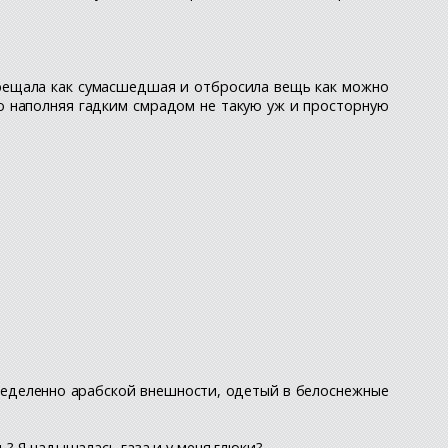
верещала как сумасшедшая и отбросила вещь как можно
ро наполняя гадким смрадом не такую уж и просторную
пределенно арабской внешности, одетый в белоснежные
ь? Я надышалась газа и у меня глюки?