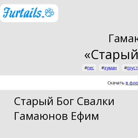
Гама
«Старый
#
пес
#
хуман
#
грус
Скачать
в фор
Старый Бог Свалки
Гамаюнов Ефим