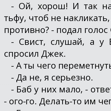
- Ой, хорош! И так на
тьфу, чтоб не накликать,
противно? - подал голос 
- Свист, слушай, а у
спросил Джек.
- А ты чего переметну
- Да не, я серьезно.
- Баб у них мало, - отв
- ого-го. Делать-то им чег