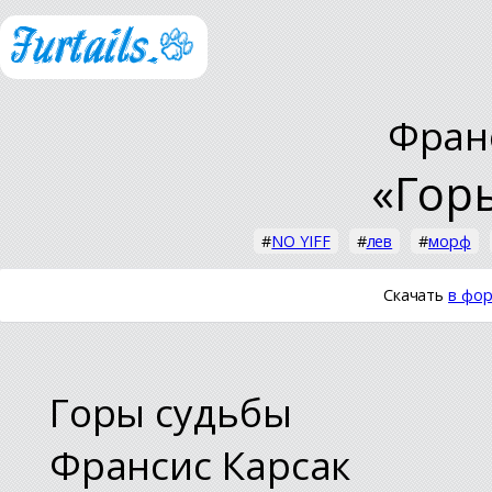
Фран
«Гор
#
NO YIFF
#
лев
#
морф
Скачать
в фор
Горы судьбы
Франсис Карсак