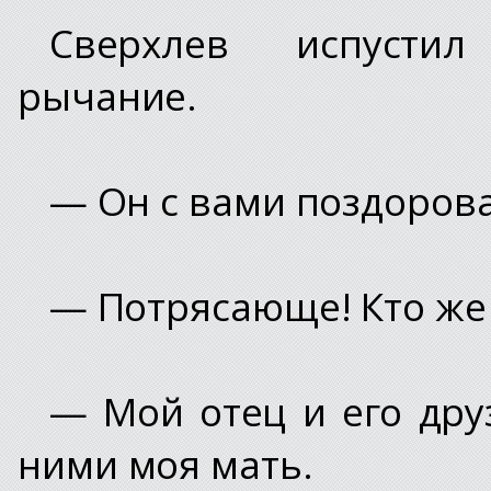
Сверхлев испустил
рычание.
— Он с вами поздорова
— Потрясающе! Кто же 
— Мой отец и его друз
ними моя мать.