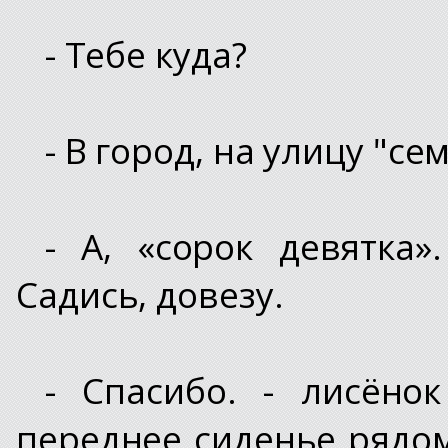
- Тебе куда?
- В город, на улицу "се
- А, «сорок девятка»
Садись, довезу.
- Спасибо. - лисён
переднее сиденье рядо