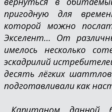
вернуться в обитаемы
пригодную для времен
которой можно послат
Экселент... От различн
имелось несколько со
эскадрилий истребителей
десять лёгких шаттлов
подготавливали как нас
Капитаном данной б