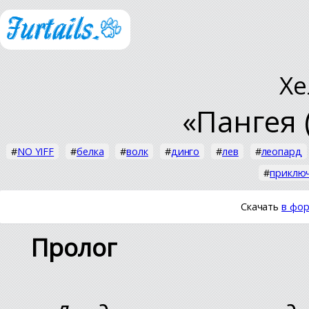
Хе
«Пангея 
#
NO YIFF
#
белка
#
волк
#
динго
#
лев
#
леопард
#
приклю
Скачать
в фор
Пролог