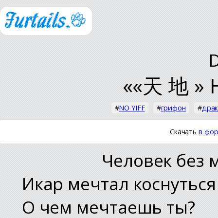
««天 地 » 
#
NO YIFF
#
грифон
#
дра
Скачать
в фор
Человек без 
Икар мечтал коснуться
О чем мечтаешь ты?