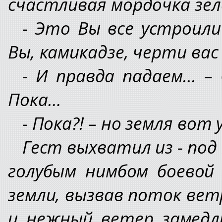
счастливая мордочка зел
- Это Вы все устроили
Вы, камикадзе, черти вас 
- И правда падаем... –
Пока…
- Пока?! – но земля вот
Гест выхватил из - по
голубым нимбом боевой 
земли, вызвав поток ветр
и нежный ветер замедли