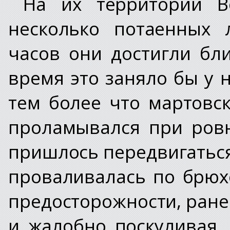
На их территории В
несколько потаенных 
часов они достигли бл
время это заняло бы у 
тем более что мартовс
проламывался при ров
пришлось передвигатьс
проваливалась по брюхо
предосторожности, ране
и жалобно поскуливая.