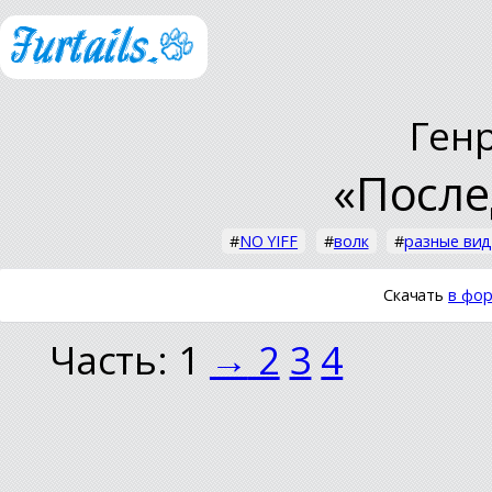
Ген
«После
#
NO YIFF
#
волк
#
разные ви
Скачать
в фор
Часть: 1
→
2
3
4