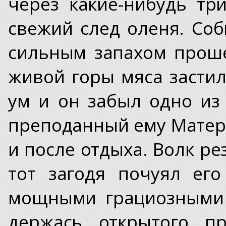
через какие-нибудь тр
свежий след оленя. Соб
сильным запахом прош
живой горы мяса засти
ум и он забыл одно из
преподанный ему Матерь
и после отдыха. Волк ре
тот загодя почуял его
мощными грациозными 
держась открытого пр