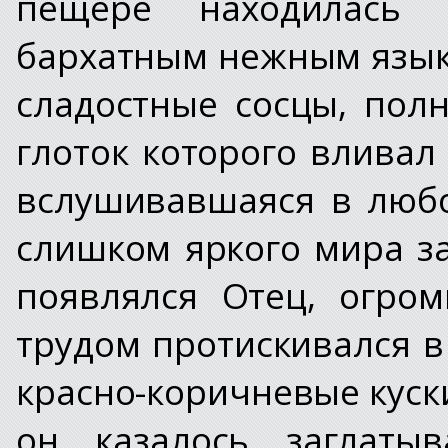
пещере находилась 
бархатным нежным язык
сладостные сосцы, пол
глоток которого вливал
вслушивавшаяся в любо
слишком яркого мира з
появлялся Отец, огро
трудом протискивался в 
красно-коричневые куск
он, казалось, заглат